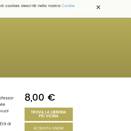
×
 di cookies descritti nella nostra
Cookie
Cerca ...
8,00 €
ofessor
ile
vuol
TROVA LA LIBRERIA
PIÙ VICINA
Età di
ACQUISTA ONLINE