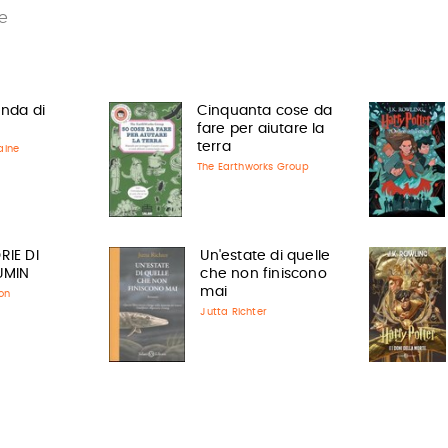
e
enda di
Cinquanta cose da
fare per aiutare la
terra
aine
The Earthworks Group
RIE DI
Un'estate di quelle
UMIN
che non finiscono
mai
on
Jutta Richter