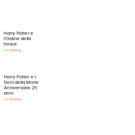
Harry Potter e
l'Ordine della
fenice
J.K. Rowling
Harry Potter e i
Doni della Morte.
Anniversario 25
anni
J.K. Rowling