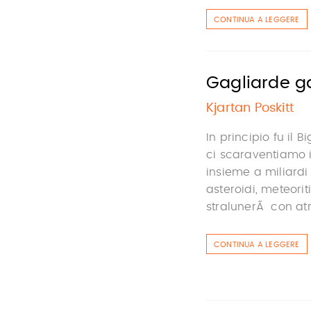
CONTINUA A LEGGERE
Gagliarde g
Kjartan Poskitt
In principio fu il
ci scaraventiamo i
insieme a miliardi d
asteroidi, meteorit
stralunerÃ con atr
CONTINUA A LEGGERE