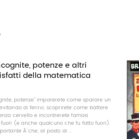
e
ncognite, potenze e altri
isfatti della matematica
ognite, potenze" imparerete come sparare un
vitando di ferirvi, scoprirete come battere
enza cervello e incontrerete famosi
fuori (e anche qualcuno che fu fatto fuori).
ortante Ã¨ che, al posto di ...