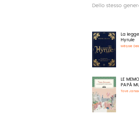
Dello stesso gener
La legg
Hyrule
Mélysie Del
LE MEMO
PAPÀ M
Tove Janss