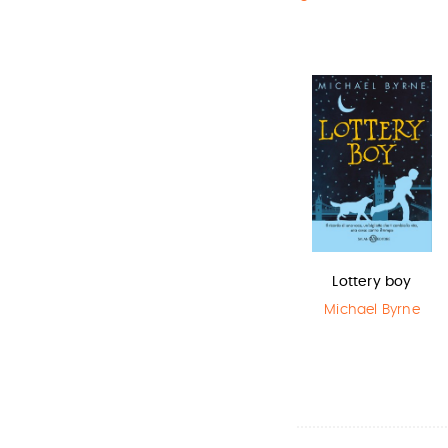
La bambina
Il Libro della
Lottery boy
che salvò il…
Polvere
Michael Byrne
Matt Haig
,
Philip Pullman
Chris Mould