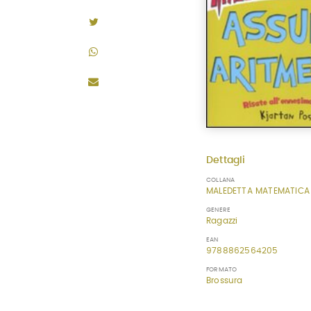
Dettagli
COLLANA
MALEDETTA MATEMATICA
GENERE
Ragazzi
EAN
9788862564205
FORMATO
Brossura