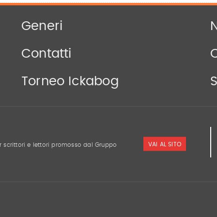
Generi
N
Contatti
Torneo Ickabog
S
VAI AL SITO
r scrittori e lettori promosso dal Gruppo