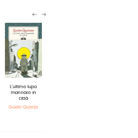
L'ultimo lupo
Harry Potter e
Sirene
mannaro in
il Prigioniero…
Monica
città
Rametta
J.K. Rowling
Guido Quarzo