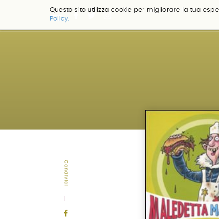
Questo sito utilizza cookie per migliorare la tua esper
Policy.
Salta
ai
contenuti.
|
Salta
alla
navigazione
Condividi