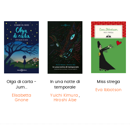
Olga di carta -
In una notte di
Miss strega
Jum…
temporale
Eva Ibbotson
Elisabetta
Yuichi Kimura
,
Gnone
Hiroshi Abe