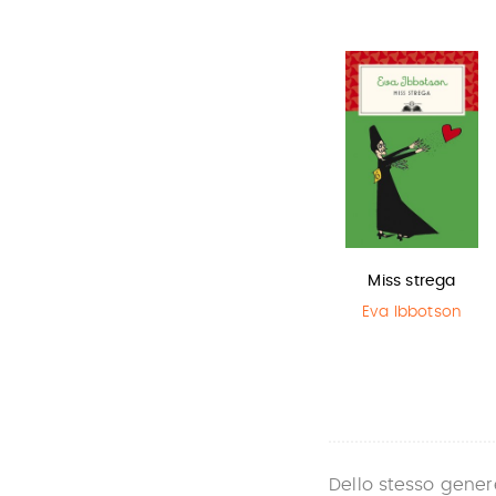
Sirene
Olga di carta -
Miss strega
Jum…
Monica
Eva Ibbotson
Rametta
Elisabetta
Gnone
Dello stesso gener