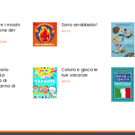
e i mostri.
Sono arrabbiato!
one del
Aa.Vv.
pons
ario
Colora e gioca le
 La
tue vacanze
a di
Aa.Vv.
anno di