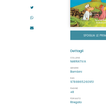
SFOGLIA LE PRI
Dettagli
COLLANA
NARRATIVA
GENERE
Bambini
EAN
9788865260951
PAGINE
48
FORMATO
Rilegato