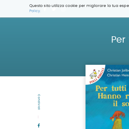
Questo sito utilizza cookie per migliorare la tua esper
Policy.
Salta
ai
contenuti.
|
Per 
Salta
alla
navigazione
Condividi