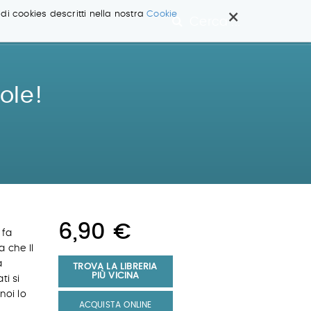
×
 di cookies descritti nella nostra
Cookie
Cerca ...
sole!
6,90 €
 fa
a che Il
a
TROVA LA LIBRERIA
PIÙ VICINA
ti si
noi lo
ACQUISTA ONLINE