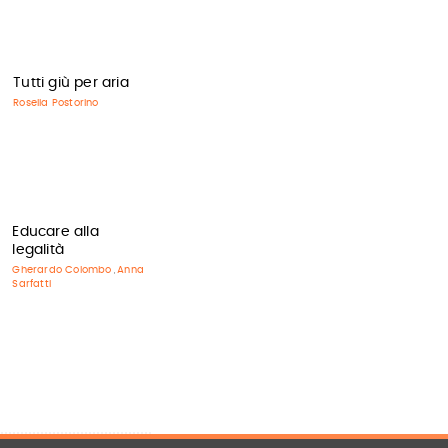
Tutti giù per aria
Rosella Postorino
Educare alla
legalità
Gherardo Colombo
Anna
,
Sarfatti