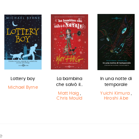
Lottery boy
La bambina
In una notte di
che salvò il…
temporale
Michael Byrne
Matt Haig
,
Yuichi Kimura
,
Chris Mould
Hiroshi Abe
e