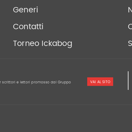
Generi
N
Contatti
Torneo Ickabog
S
VAI AL SITO
r scrittori e lettori promosso dal Gruppo