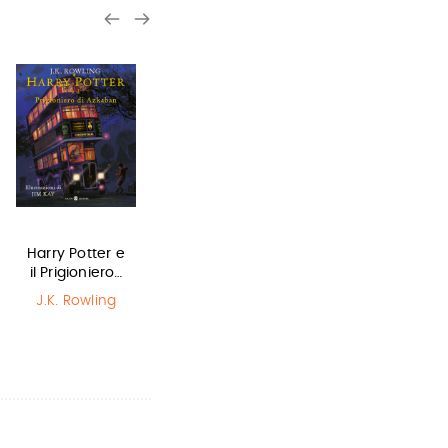
Harry Potter e
Il Libro della
L'ultimo lupo
il Prigioniero…
Polvere
mannaro in
città
J.K. Rowling
Philip Pullman
Guido Quarzo