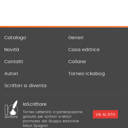
Catalogo
Generi
Novità
Casa editrice
Contatti
Collane
Autori
Torneo Ickabog
Scrittori si diventa
IoScrittore
Torneo Letterario a partecipazione
VAI AL SITO
gratuita per scrittori e lettori
promosso dal Gruppo editoriale
Mauri Spagnol