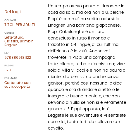
Un tempo avevo paura di rimanere in
Dettagli
casa da sola, ma ora non più, perché
Pippi è con me” ha scritto ad Astrid
COLLANA
TITOLI PER ADULTI
Lindgren una bambina giapponese.
Pippi Calzelunghe è un libro
GENERE
Letteratura,
conosciuto in tutto il mondo e
Classici, Bambini,
tradotto in 54 lingue, di cui l'ultima
Ragazzi
dell'elenco è lo zulù. Anche voi
EAN
troverete in Pippi una compagna
9788869181122
forte, allegra, furba e ricchissima; vive
PAGINE
320
sola a Villa Villacolle e non ha paura di
niente: sta benissimo anche senza
FORMATO
Cartonato con
genitori, perché così nessuno le dice
sovraccoperta
quando è ora di andare a letto o le
insegna le buone maniere, che non
servono a nulla se non si è veramente
generosi. E Pippi, appunto, lo è.
Leggete le sue avventure e vi sentirete,
come lei, tanto forti da sollevare un
cavallo.