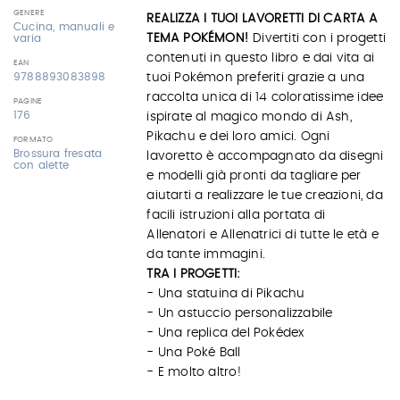
GENERE
REALIZZA I TUOI LAVORETTI DI CARTA A
Cucina, manuali e
TEMA POKÉMON!
Divertiti con i progetti
varia
contenuti in questo libro e dai vita ai
EAN
tuoi Pokémon preferiti grazie a una
9788893083898
raccolta unica di 14 coloratissime idee
PAGINE
176
ispirate al magico mondo di Ash,
Pikachu e dei loro amici. Ogni
FORMATO
Brossura fresata
lavoretto è accompagnato da disegni
con alette
e modelli già pronti da tagliare per
aiutarti a realizzare le tue creazioni, da
facili istruzioni alla portata di
Allenatori e Allenatrici di tutte le età e
da tante immagini.
TRA I PROGETTI:
- Una statuina di Pikachu
- Un astuccio personalizzabile
- Una replica del Pokédex
- Una Poké Ball
- E molto altro!