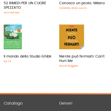
52 RIMEDI PER UN CUORE
Conosco un posto. Milano
SPEZZATO
Caterina Zanzi
AA.VV.
,
Lynn Gordon
Il mondo dello Studio Ghibli
Niente può fermarti. Can't
Hurt Me
Aa.Vv.
David Goggins
Catalogo
Generi