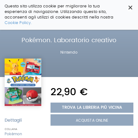
×
Questo sito utilizza cookie per migliorare la tua
esperienza di navigazione. Utilizzando questo sito,
acconsenti agli utilizzi di cookies descritti nella nostra
Salta
Cookie Policy.
ai
contenuti.
|
Pokémon. Laboratorio creativo
Salta
alla
Nintendo
navigazione
22,90 €
TROVA LA LIBRERIA PIÙ VICINA
Dettagli
ACQUISTA ONLINE
COLLANA
Pokémon