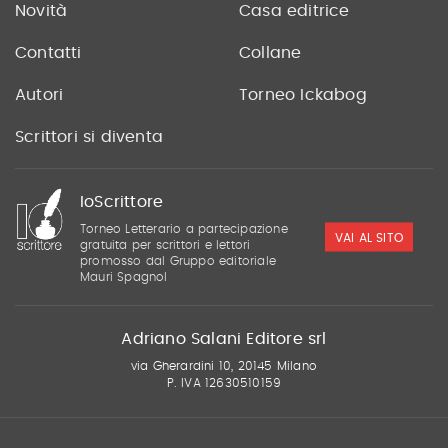
Novità
Casa editrice
Contatti
Collane
Autori
Torneo Ickabog
Scrittori si diventa
IoScrittore
Torneo Letterario a partecipazione
VAI AL SITO
gratuita per scrittori e lettori
promosso dal Gruppo editoriale
Mauri Spagnol
Adriano Salani Editore srl
via Gherardini 10, 20145 Milano
P. IVA 12630510159