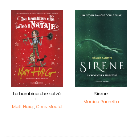
La bambina che salvò
Sirene
il…
Monica Rametta
Matt Haig
,
Chris Mould