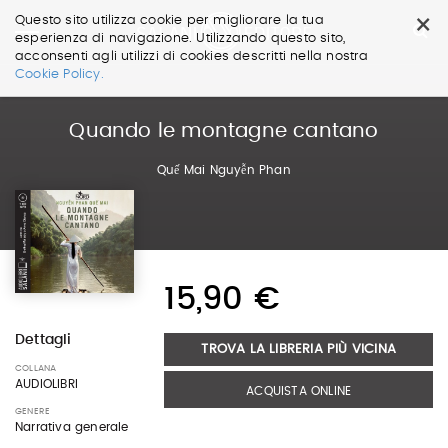
×
Questo sito utilizza cookie per migliorare la tua
esperienza di navigazione. Utilizzando questo sito,
acconsenti agli utilizzi di cookies descritti nella nostra
Salta
Cookie Policy.
ai
contenuti.
|
Quando le montagne cantano
Salta
alla
Quế Mai Nguyễn Phan
navigazione
15,90 €
Dettagli
TROVA LA LIBRERIA PIÙ VICINA
COLLANA
AUDIOLIBRI
ACQUISTA ONLINE
GENERE
Narrativa generale