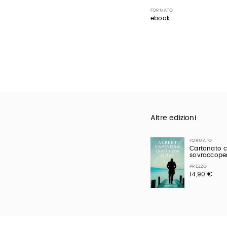
FORMATO
ebook
Altre edizioni
FORMATO
Cartonato 
sovraccope
PREZZO
14,90 €