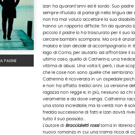
Izan ha quarant'anni ed è sordo. Suo padre 
sempre rifiutato di parlargli nella lingua dei 
non ha mai voluto accettare la sua disabilit
hanno un rapporto difficile: fin da quando I
piccolo il padre lo ha trascurato per il suo l
cercare bambini scomparsi. Ma ora è anzia
malato e Izan decide di accompagnarlo in Ita
lago di Como, per aiutarlo ad affrontare il 
ultimo caso, quello di Catherina, una tredic
MA PAGINE
vittima di abusi. Una volta lì, però, i due sc
che le cose non sono quelle che sembrano:
Catherina è ricoverata in un ospedale psich
e non ha affatto tredici anni. La versione del
ragazza non regge e, in più, nessuno sa chi 
veramente e da dove venga. Catherina rac
una storia incredibile, ma la verità non è so
fredda successione di fatti e Izan dovrà riv
tutto il suo passato…
L'autore di
Braccialetti rossi
torna in libreria
nuovo romanzo in cui una trama ricca di col