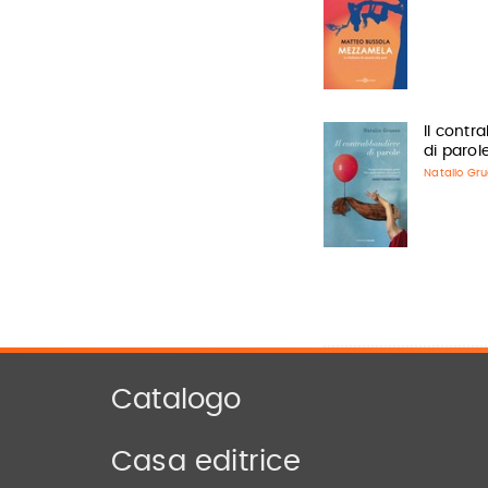
Il contr
di parol
Natalio Gr
Catalogo
Casa editrice