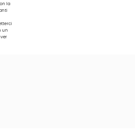
on la
anti
tterci
n un
aver