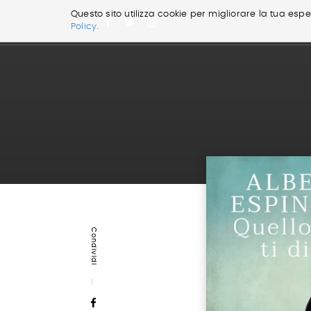
Questo sito utilizza cookie per migliorare la tua esper
Policy.
Salta
ai
contenuti.
|
Salta
alla
navigazione
Condividi