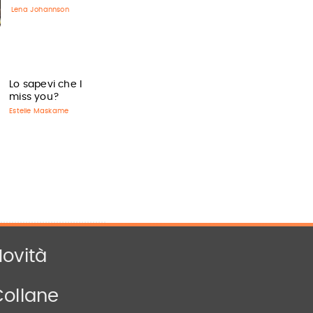
Lena Johannson
Lo sapevi che I
miss you?
Estelle Maskame
ovità
Collane