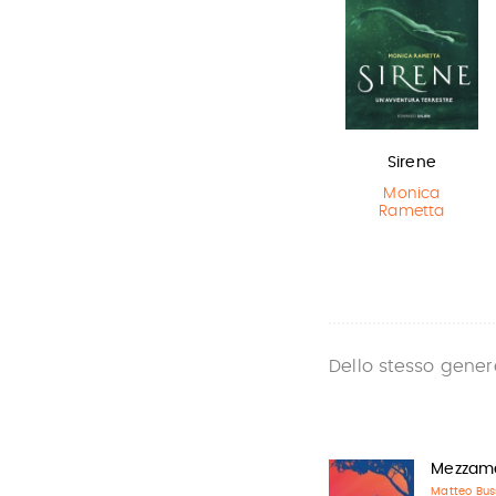
In una notte di
L'ultimo lupo
Sirene
temporale
mannaro in
Monica
città
Rametta
Yuichi Kimura
,
Hiroshi Abe
Guido Quarzo
Dello stesso gener
Mezzam
Matteo Bus