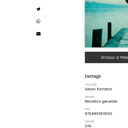
SFOGLIA LE PRI
Dettagli
COLLANA
Salani Romanzi
GENERE
Narrativa generale
EAN
9788893818100
PAGINE
240