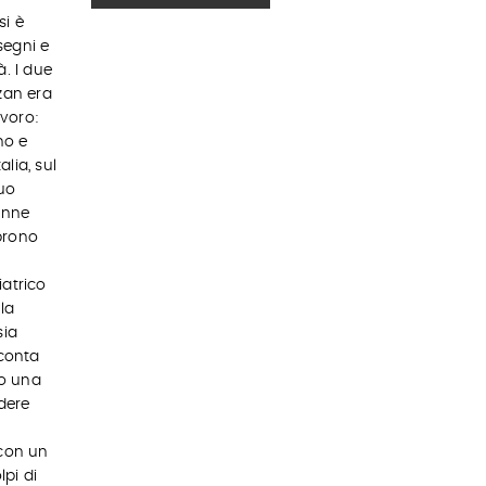
si è
segni e
à. I due
zan era
avoro:
no e
lia, sul
suo
enne
oprono
iatrico
la
sia
conta
lo una
edere
 con un
pi di