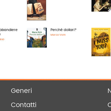
abbandiere
Perché dollari?
e
Marco Vichi
ueso
Generi
N
Contatti