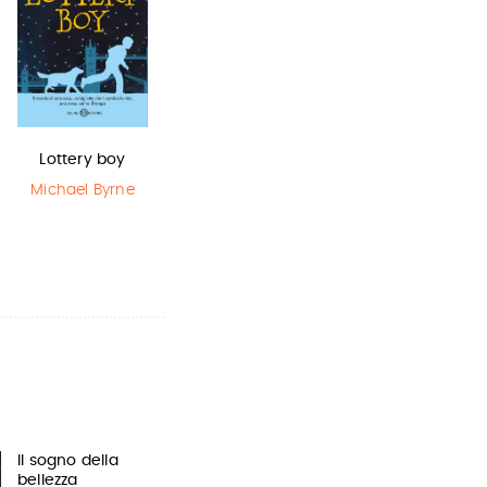
Lottery boy
Harry Potter e
Il Libro della
il Prigioniero…
Polvere
Michael Byrne
J.K. Rowling
Philip Pullman
Il sogno della
bellezza