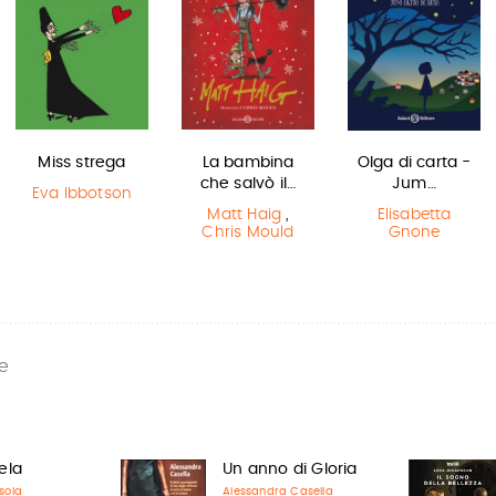
Miss strega
La bambina
Olga di carta -
che salvò il…
Jum…
Eva Ibbotson
Matt Haig
,
Elisabetta
Chris Mould
Gnone
e
ela
Un anno di Gloria
sola
Alessandra Casella