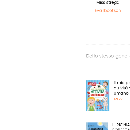
Il Libro della
Sirene
Miss strega
Polvere
Monica
Eva Ibbotson
Rametta
Philip Pullman
Dello stesso gener
Il mio p
attività
umano
Aa.Vv.
IL RICHI