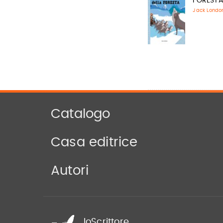
FOREST
Jack Londo
Catalogo
Casa editrice
Autori
IoScrittore