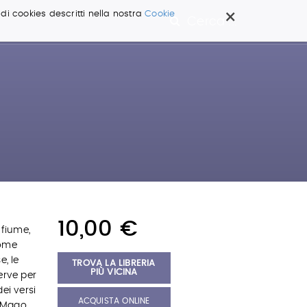
×
 di cookies descritti nella nostra
Cookie
Cerca ...
10,00 €
 fiume,
come
e, le
TROVA LA LIBRERIA
PIÙ VICINA
erve per
ei versi
ACQUISTA ONLINE
e Mago