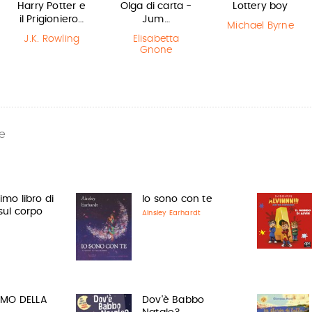
Harry Potter e
Olga di carta -
Lottery boy
il Prigioniero…
Jum…
Michael Byrne
J.K. Rowling
Elisabetta
Gnone
e
rimo libro di
Io sono con te
 sul corpo
Ainsley Earhardt
AMO DELLA
Dov'è Babbo