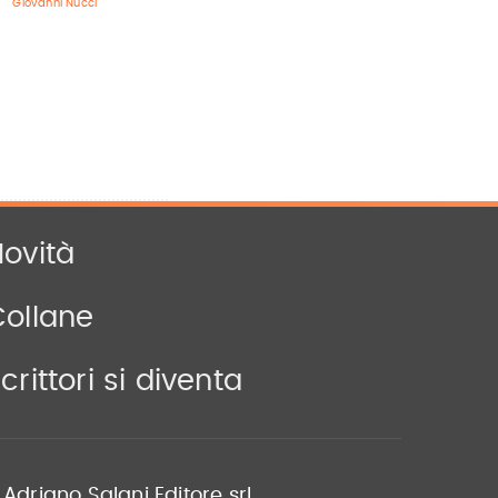
Giovanni Nucci
ovità
Collane
crittori si diventa
Adriano Salani Editore srl