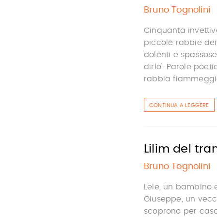
Bruno Tognolini
Cinquanta invettiv
piccole rabbie dei
dolenti e spassose
dirlo'. Parole poe
rabbia fiammeggia
CONTINUA A LEGGERE
Lilim del tr
Bruno Tognolini
Lele, un bambino 
Giuseppe, un vecch
scoprono per caso