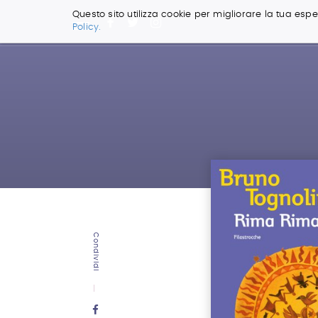
Questo sito utilizza cookie per migliorare la tua esper
Policy.
Salta
ai
contenuti.
|
Salta
alla
navigazione
Condividi