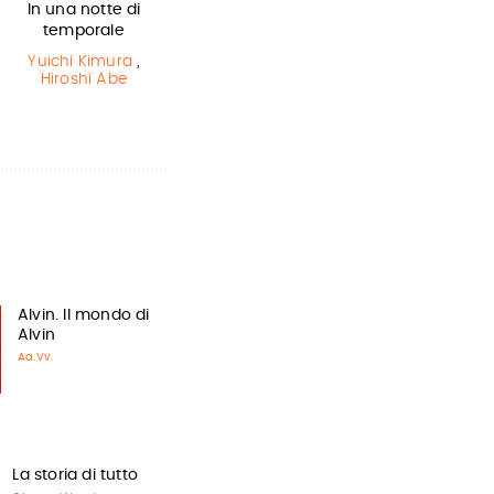
In una notte di
L'ultimo lupo
La bambina
temporale
mannaro in
che salvò il…
città
Yuichi Kimura
,
Matt Haig
,
Hiroshi Abe
Chris Mould
Guido Quarzo
Alvin. Il mondo di
Alvin
Aa.Vv.
La storia di tutto