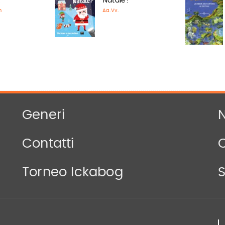
A
Natale?
n
Aa.Vv.
Generi
N
Contatti
Torneo Ickabog
S