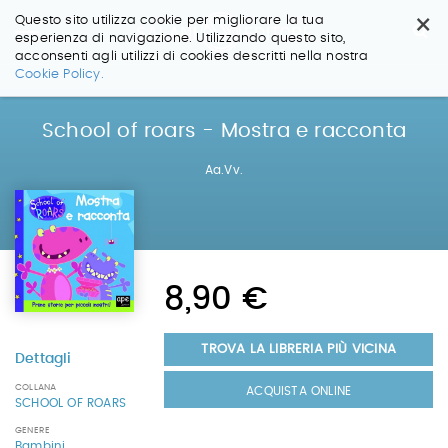
×
Questo sito utilizza cookie per migliorare la tua
esperienza di navigazione. Utilizzando questo sito,
acconsenti agli utilizzi di cookies descritti nella nostra
Salta
Cookie Policy.
ai
contenuti.
|
School of roars - Mostra e racconta
Salta
alla
Aa.Vv.
navigazione
8,90 €
TROVA LA LIBRERIA PIÙ VICINA
Dettagli
COLLANA
ACQUISTA ONLINE
SCHOOL OF ROARS
GENERE
Bambini