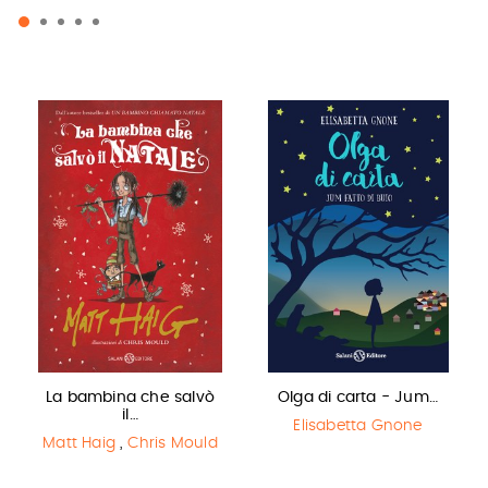
La bambina che salvò
Olga di carta - Jum…
il…
Elisabetta Gnone
Matt Haig
,
Chris Mould