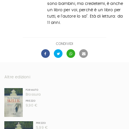
sono bambini, ma credetemi, è anche
un libro per voi, perché è un libro per
tutti, e l'autore lo sa". Età di lettura: da
11 anni.
CONDIVIDI
Altre edizioni
FORMATO
Brossura
PREZZO
9,90 €
PREZZO
5,99 €