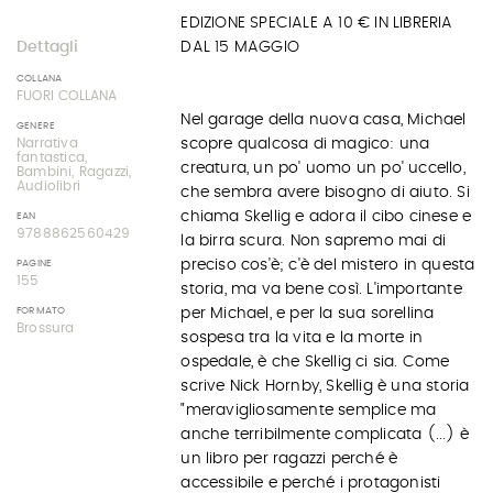
EDIZIONE SPECIALE A 10 € IN LIBRERIA
Dettagli
DAL 15 MAGGIO
COLLANA
FUORI COLLANA
Nel garage della nuova casa, Michael
GENERE
Narrativa
scopre qualcosa di magico: una
fantastica,
creatura, un po' uomo un po' uccello,
Bambini, Ragazzi,
Audiolibri
che sembra avere bisogno di aiuto. Si
chiama Skellig e adora il cibo cinese e
EAN
9788862560429
la birra scura. Non sapremo mai di
preciso cos'è; c'è del mistero in questa
PAGINE
155
storia, ma va bene così. L'importante
FORMATO
per Michael, e per la sua sorellina
Brossura
sospesa tra la vita e la morte in
ospedale, è che Skellig ci sia. Come
scrive Nick Hornby, Skellig è una storia
"meravigliosamente semplice ma
anche terribilmente complicata (...) è
un libro per ragazzi perché è
accessibile e perché i protagonisti