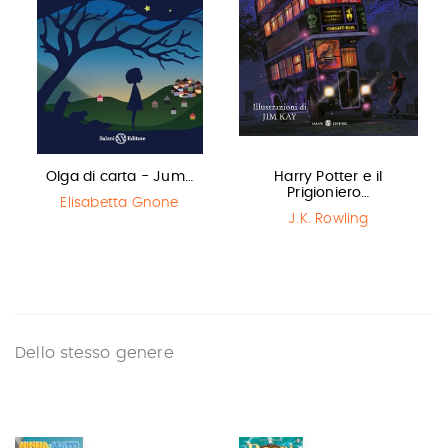
Olga di carta - Jum…
Harry Potter e il
Prigioniero…
Elisabetta Gnone
J.K. Rowling
Dello stesso genere