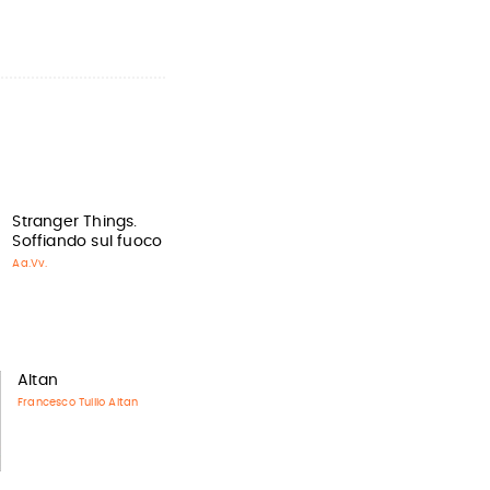
Stranger Things.
Soffiando sul fuoco
Aa.Vv.
Altan
Francesco Tullio Altan