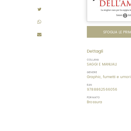
SFOGLIA LE PRI
Dettagli
COLLANA
SAGGI E MANUALI
GENERE
Graphic, fumetti e umor
EAN
9788862566056
FORMATO
Brossura