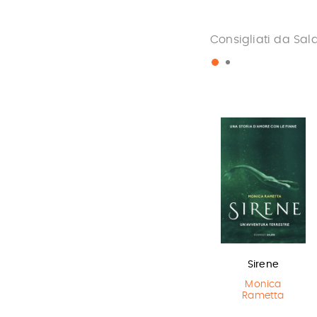
Consigliati da Sal
Miss strega
Olga di carta -
Sirene
Jum…
Eva Ibbotson
Monica
Rametta
Elisabetta
Gnone