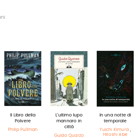
ani
Il Libro della
L'ultimo lupo
In una notte di
Polvere
mannaro in
temporale
città
Philip Pullman
Yuichi Kimura
,
Hiroshi Abe
Guido Quarzo