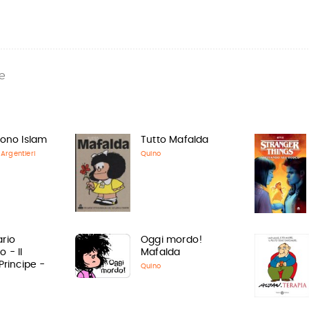
e
sono Islam
Tutto Mafalda
Argentieri
Quino
rio
Oggi mordo!
 - Il
Mafalda
Principe -
Quino