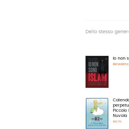
Dello stesso gener
Io non 
Benedetta 
Calenda
perpetuo
Piccolo 
Nuvola
Aa.Vv.