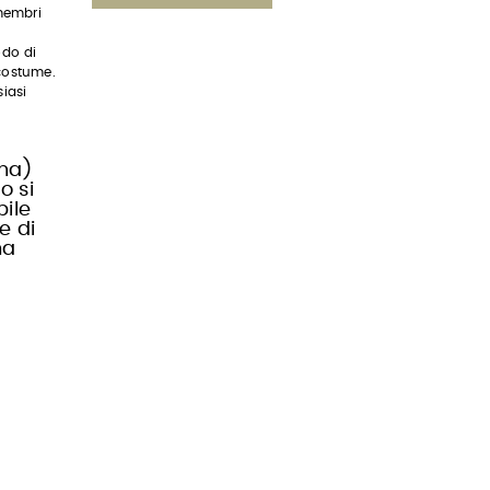
membri
odo di
 costume.
iasi
una)
o si
bile
e di
ma