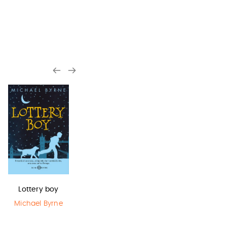
Lottery boy
Harry Potter e
La bambina
il Prigioniero…
che salvò il…
Michael Byrne
J.K. Rowling
Matt Haig
,
Chris Mould