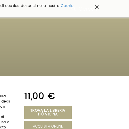
×
 di cookies descritti nella nostra
Cookie
Cerca ...
11,00 €
 sua
 degli
 non
TROVA LA LIBRERIA
PIÙ VICINA
 di
iusa e
ACQUISTA ONLINE
vato