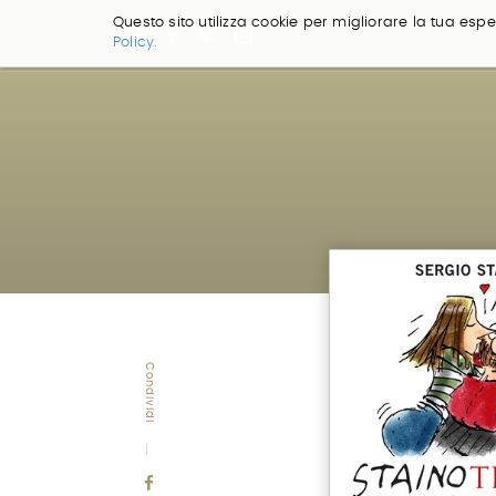
Questo sito utilizza cookie per migliorare la tua esper
Policy.
Salta
ai
contenuti.
|
Salta
alla
navigazione
Condividi