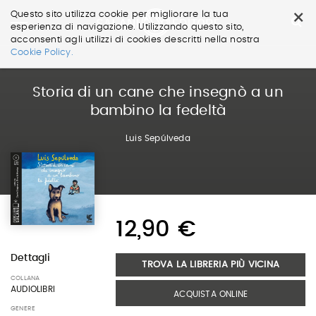
×
Questo sito utilizza cookie per migliorare la tua
esperienza di navigazione. Utilizzando questo sito,
acconsenti agli utilizzi di cookies descritti nella nostra
Salta
Cookie Policy.
ai
contenuti.
|
Storia di un cane che insegnò a un
Salta
bambino la fedeltà
alla
navigazione
Luis Sepúlveda
12,90 €
Dettagli
TROVA LA LIBRERIA PIÙ VICINA
COLLANA
AUDIOLIBRI
ACQUISTA ONLINE
GENERE