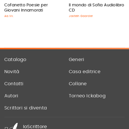
Cofanetto Poesie per
Il mondo di Sofia Audiolibro
Giovani Innamorati
CD
Aa.Vv.
Jostein Gaarder
Catalogo
Generi
Novità
Casa editrice
Contatti
Collane
Autori
Torneo Ickabog
Scrittori si diventa
IoScrittore