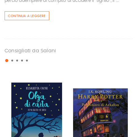
perciò adempiere al compito di uccidere il "tigrillo", il ...
CONTINUA A LEGGERE
Consigliati da Salani