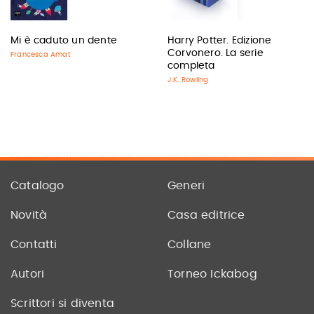
Mi è caduto un dente
Harry Potter. Edizione
Corvonero. La serie
Francesca Amat
completa
J.K. Rowling
Catalogo
Generi
Novità
Casa editrice
Contatti
Collane
Autori
Torneo Ickabog
Scrittori si diventa