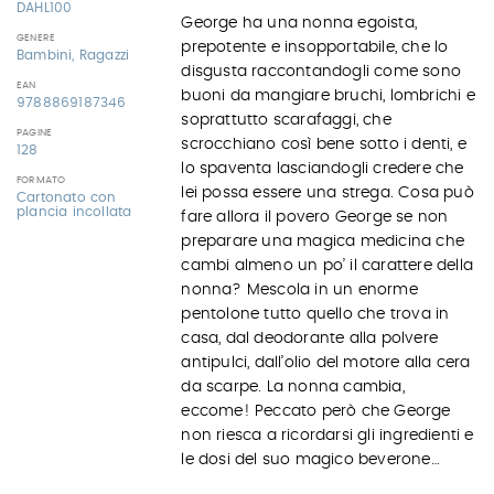
DAHL100
George ha una nonna egoista,
GENERE
prepotente e insopportabile, che lo
Bambini, Ragazzi
disgusta raccontandogli come sono
EAN
buoni da mangiare bruchi, lombrichi e
9788869187346
soprattutto scarafaggi, che
PAGINE
scrocchiano così bene sotto i denti, e
128
lo spaventa lasciandogli credere che
FORMATO
lei possa essere una strega. Cosa può
Cartonato con
plancia incollata
fare allora il povero George se non
preparare una magica medicina che
cambi almeno un po’ il carattere della
nonna? Mescola in un enorme
pentolone tutto quello che trova in
casa, dal deodorante alla polvere
antipulci, dall’olio del motore alla cera
da scarpe. La nonna cambia,
eccome! Peccato però che George
non riesca a ricordarsi gli ingredienti e
le dosi del suo magico beverone…