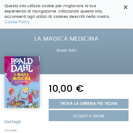
×
Questo sito utilizza cookie per migliorare la tua
esperienza di navigazione. Utilizzando questo sito,
acconsenti agli utilizzi di cookies descritti nella nostra
Salta
Cookie Policy.
ai
contenuti.
|
LA MAGICA MEDICINA
Salta
alla
Roald Dahl
navigazione
10,00 €
TROVA LA LIBRERIA PIÙ VICINA
ACQUISTA ONLINE
Dettagli
COLLANA