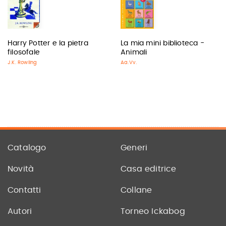
Harry Potter e la pietra
La mia mini biblioteca -
filosofale
Animali
J.K. Rowling
Aa.Vv.
Catalogo
Generi
Novità
Casa editrice
Contatti
Collane
Autori
Torneo Ickabog