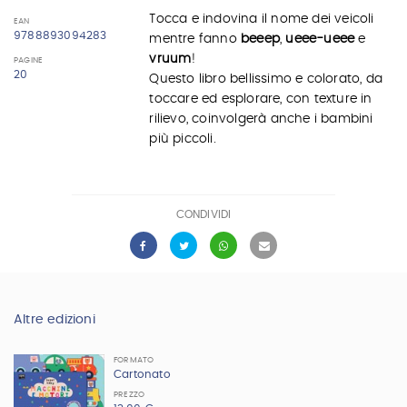
Tocca e indovina il nome dei veicoli
EAN
9788893094283
mentre fanno
beeep
,
ueee-uee
e
e
vruum
!
PAGINE
20
Questo libro bellissimo e colorato, da
toccare ed esplorare, con texture in
rilievo, coinvolgerà anche i bambini
più piccoli.
CONDIVIDI
Altre edizioni
FORMATO
Cartonato
PREZZO