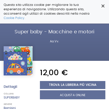
×
Questo sito utilizza cookie per migliorare la tua
esperienza di navigazione. Utilizzando questo sito,
acconsenti agli utilizzi di cookies descritti nella nostra
Salta
Cookie Policy.
ai
contenuti.
|
Super baby - Macchine e motori
Salta
alla
Aa.Vv.
navigazione
12,00 €
TROVA LA LIBRERIA PIÙ VICINA
Dettagli
COLLANA
ACQUISTA ONLINE
SUPERBABY
GENERE
Bambini