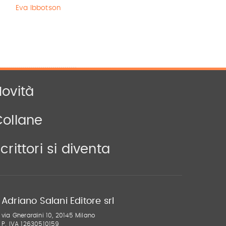
temporale
Eva Ibbotson
Monica
Rametta
Yuichi Kimura
,
Hiroshi Abe
ovità
Collane
crittori si diventa
Adriano Salani Editore srl
via Gherardini 10, 20145 Milano
P. IVA 12630510159