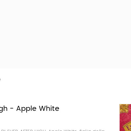
e
igh - Apple White