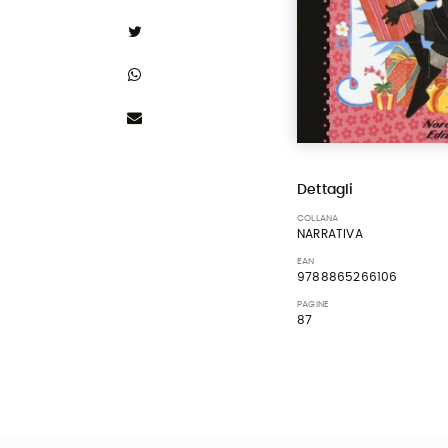
Dettagli
COLLANA
NARRATIVA
EAN
9788865266106
PAGINE
87