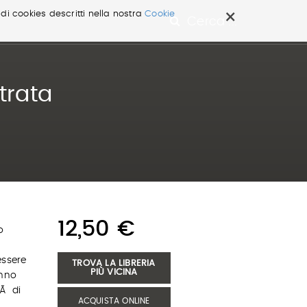
×
 di cookies descritti nella nostra
Cookie
Cerca ...
strata
12,50 €
o
essere
TROVA LA LIBRERIA
PIÙ VICINA
anno
tÃ di
ACQUISTA ONLINE