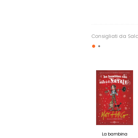
Consigliati da Sal
Lottery boy
Olga di carta -
La bambina