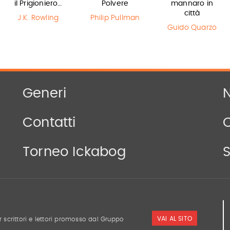
il Prigioniero…
Polvere
mannaro in
città
J.K. Rowling
Philip Pullman
Guido Quarzo
Generi
N
Contatti
Torneo Ickabog
S
VAI AL SITO
r scrittori e lettori promosso dal Gruppo