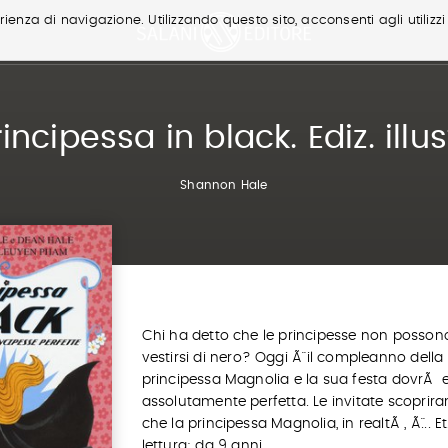
ienza di navigazione. Utilizzando questo sito, acconsenti agli utilizzi
incipessa in black. Ediz. illu
Shannon Hale
Chi ha detto che le principesse non posson
vestirsi di nero? Oggi Ã¨ il compleanno della
principessa Magnolia e la sua festa dovrÃ 
assolutamente perfetta. Le invitate scoprir
che la principessa Magnolia, in realtÃ , Ã¨... E
lettura: da 9 anni.