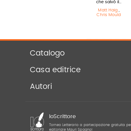
Jum…
che salvò il…
Michael Byrne
Elisabetta
Matt Haig
,
Gnone
Chris Mould
Catalogo
Casa editrice
Autori
IoScrittore
Torneo Letterario a partecipazione gratuita pe
editoriale Mauri Spagnol