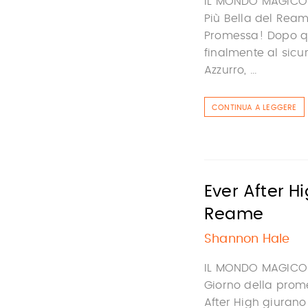
IL MONDO MAGICO DI
Più Bella del Reame
Promessa! Dopo quel
finalmente al sicu
Azzurro, ...
CONTINUA A LEGGERE
Ever After H
Reame
Shannon Hale
IL MONDO MAGICO DI
Giorno della promes
After High giurano