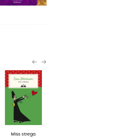
Miss strega
In una notte di
Sirene