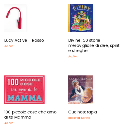
Lucy Active - Rosso
Divine. 50 storie
meravigliose di dee, spiriti
Aa.Vv.
e streghe
Aa.Vv.
100 piccole cose che amo
Cucinoterapia
di te Mamma
Roberta Schira
Aa.Vv.