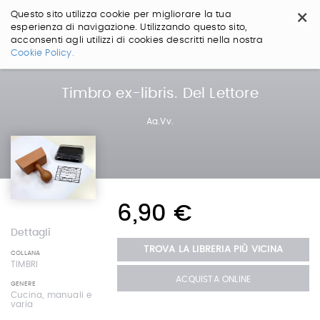
×
Questo sito utilizza cookie per migliorare la tua
esperienza di navigazione. Utilizzando questo sito,
acconsenti agli utilizzi di cookies descritti nella nostra
Salta
Cookie Policy.
ai
contenuti.
|
Timbro ex-libris. Del Lettore
Salta
alla
Aa.Vv.
navigazione
6,90 €
Dettagli
TROVA LA LIBRERIA PIÙ VICINA
COLLANA
TIMBRI
ACQUISTA ONLINE
GENERE
Cucina, manuali e
varia