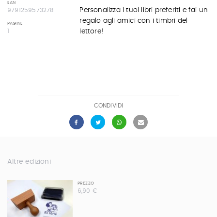
EAN
Personalizza i tuoi libri preferiti e fai un
9791259573278
regalo agli amici con i timbri del
PAGINE
lettore!
1
CONDIVIDI
Altre edizioni
PREZZO
6,90 €