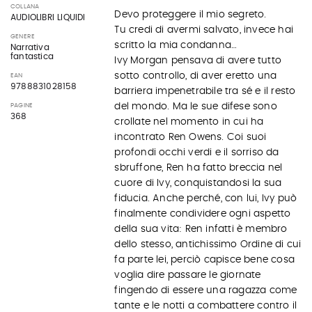
COLLANA
Devo proteggere il mio segreto.
AUDIOLIBRI LIQUIDI
Tu credi di avermi salvato, invece hai
GENERE
scritto la mia condanna…
Narrativa
fantastica
Ivy Morgan pensava di avere tutto
sotto controllo, di aver eretto una
EAN
9788831028158
barriera impenetrabile tra sé e il resto
del mondo. Ma le sue difese sono
PAGINE
368
crollate nel momento in cui ha
incontrato Ren Owens. Coi suoi
profondi occhi verdi e il sorriso da
sbruffone, Ren ha fatto breccia nel
cuore di Ivy, conquistandosi la sua
fiducia. Anche perché, con lui, Ivy può
finalmente condividere ogni aspetto
della sua vita: Ren infatti è membro
dello stesso, antichissimo Ordine di cui
fa parte lei, perciò capisce bene cosa
voglia dire passare le giornate
fingendo di essere una ragazza come
tante e le notti a combattere contro il