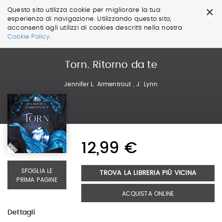
×
Questo sito utilizza cookie per migliorare la tua
esperienza di navigazione. Utilizzando questo sito,
acconsenti agli utilizzi di cookies descritti nella nostra
Salta
Cookie Policy.
ai
contenuti.
|
Torn. Ritorno da te
Salta
alla
Jennifer L. Armentrout
,
J. Lynn
navigazione
12,99 €
SFOGLIA LE
TROVA LA LIBRERIA PIÙ VICINA
PRIMA PAGINE
ACQUISTA ONLINE
Dettagli