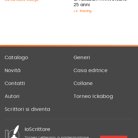
García Laura Gallego
25 anni
J.K. Rowling
Catalogo
Generi
Novità
Casa editrice
Contatti
Collane
Autori
Torneo Ickabog
Scrittori si diventa
IoScrittore
Torneo Letterario a partecipazione