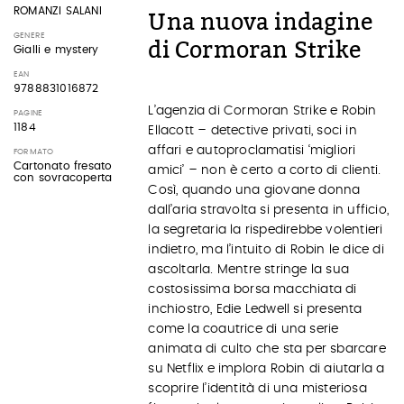
ROMANZI SALANI
Una nuova indagine
GENERE
di Cormoran Strike
Gialli e mystery
EAN
9788831016872
L’agenzia di Cormoran Strike e Robin
PAGINE
1184
Ellacott – detective privati, soci in
affari e autoproclamatisi ‘migliori
FORMATO
Cartonato fresato
amici’ – non è certo a corto di clienti.
con sovracoperta
Così, quando una giovane donna
dall’aria stravolta si presenta in ufficio,
la segretaria la rispedirebbe volentieri
indietro, ma l’intuito di Robin le dice di
ascoltarla. Mentre stringe la sua
costosissima borsa macchiata di
inchiostro, Edie Ledwell si presenta
come la coautrice di una serie
animata di culto che sta per sbarcare
su Netflix e implora Robin di aiutarla a
scoprire l’identità di una misteriosa