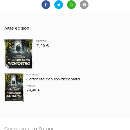
Altre edizioni
PREZZO
21,99 €
FORMATO
Cartonato con sovraccoperta
PREZZO
24,90 €
Consigliati da Salani