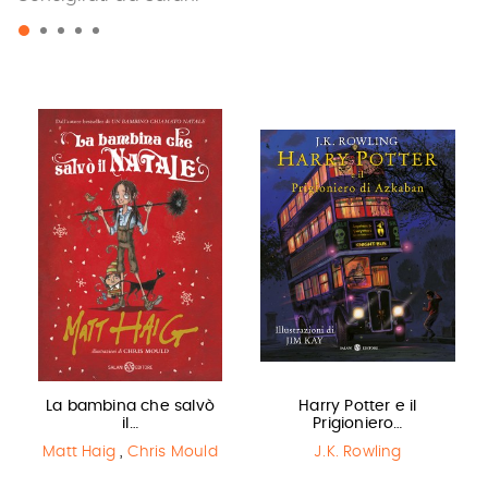
La bambina che salvò
Harry Potter e il
il…
Prigioniero…
Matt Haig
,
Chris Mould
J.K. Rowling