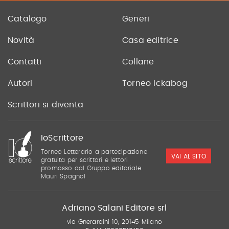
Catalogo
Generi
Novità
Casa editrice
Contatti
Collane
Autori
Torneo Ickabog
Scrittori si diventa
IoScrittore
Torneo Letterario a partecipazione
VAI AL SITO
gratuita per scrittori e lettori
promosso dal Gruppo editoriale
Mauri Spagnol
Adriano Salani Editore srl
via Gherardini 10, 20145 Milano