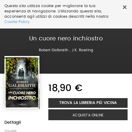
×
Questo sito utilizza cookie per migliorare la tua
esperienza di navigazione. Utilizzando questo sito,
acconsenti agli utilizzi di cookies descritti nella nostra
Salta
Cookie Policy.
ai
contenuti.
|
Un cuore nero inchiostro
Salta
alla
Robert Galbraith
,
J.K. Rowling
navigazione
18,90 €
TROVA LA LIBRERIA PIÙ VICINA
ACQUISTA ONLINE
Dettagli
COLLANA