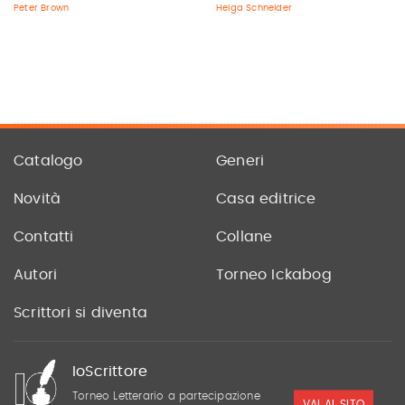
Peter Brown
Helga Schneider
Catalogo
Generi
Novità
Casa editrice
Contatti
Collane
Autori
Torneo Ickabog
Scrittori si diventa
IoScrittore
Torneo Letterario a partecipazione
VAI AL SITO