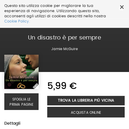
×
Questo sito utilizza cookie per migliorare la tua
esperienza di navigazione. Utilizzando questo sito,
acconsenti agli utilizzi di cookies descritti nella nostra
Salta
Cookie Policy.
ai
contenuti.
|
Un disastro è per sempre
Salta
alla
Jamie McGuire
navigazione
5,99 €
SFOGLIA LE
TROVA LA LIBRERIA PIÙ VICINA
PRIMA PAGINE
ACQUISTA ONLINE
Dettagli