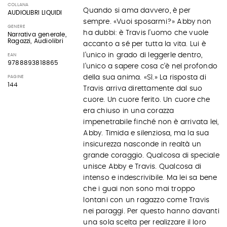
COLLANA
Quando si ama davvero, è per
AUDIOLIBRI LIQUIDI
sempre. «Vuoi sposarmi?» Abby non
GENERE
ha dubbi: è Travis l’uomo che vuole
Narrativa generale,
Ragazzi, Audiolibri
accanto a sé per tutta la vita. Lui è
l’unico in grado di leggerle dentro,
EAN
9788893818865
l’unico a sapere cosa c’è nel profondo
della sua anima. «Sì.» La risposta di
PAGINE
144
Travis arriva direttamente dal suo
cuore. Un cuore ferito. Un cuore che
era chiuso in una corazza
impenetrabile finché non è arrivata lei,
Abby. Timida e silenziosa, ma la sua
insicurezza nasconde in realtà un
grande coraggio. Qualcosa di speciale
unisce Abby e Travis. Qualcosa di
intenso e indescrivibile. Ma lei sa bene
che i guai non sono mai troppo
lontani con un ragazzo come Travis
nei paraggi. Per questo hanno davanti
una sola scelta per realizzare il loro