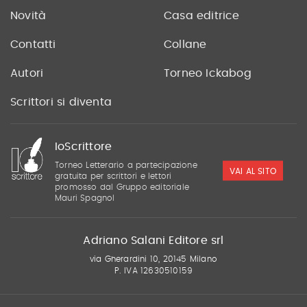
Novità
Casa editrice
Contatti
Collane
Autori
Torneo Ickabog
Scrittori si diventa
IoScrittore
Torneo Letterario a partecipazione
VAI AL SITO
gratuita per scrittori e lettori
promosso dal Gruppo editoriale
Mauri Spagnol
Adriano Salani Editore srl
via Gherardini 10, 20145 Milano
P. IVA 12630510159