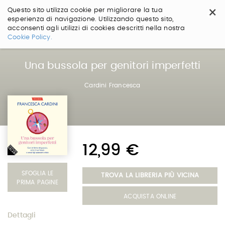
×
Questo sito utilizza cookie per migliorare la tua
esperienza di navigazione. Utilizzando questo sito,
acconsenti agli utilizzi di cookies descritti nella nostra
Salta
Cookie Policy.
ai
contenuti.
|
Una bussola per genitori imperfetti
Salta
alla
Cardini Francesca
navigazione
12,99 €
SFOGLIA LE
TROVA LA LIBRERIA PIÙ VICINA
PRIMA PAGINE
ACQUISTA ONLINE
Dettagli