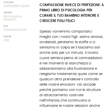
COLLANA
COMPASSIONE INVECE DI PERFEZIONE: IL
AUDIOLIBRI LIQUIDI
PRIMO LIBRO DI PSICOLOGIA PER
GENERE
CURARE IL TUO BAMBINO INTERIORE E
Psicologia e
filosofia
CRESCERE FIGLI FELICI
EAN
9788831030915
Spesso vorremmo comportarci
meglio con i nostri figli: siamo ansiosi,
PAGINE
256
arrabbiati, perdiamo le staffe o ci
sentiamo in colpa se li lasciamo soli
anche solo per un minuto. Il nostro
cuore sembra pieno di contraddizioni
e nei momenti di stanchezza ci
abbandoniamo alla frustrazione e
reagiamo malamente, quasi come se
qualcun altro prendesse il controllo
delle nostre emozioni: ciò accade
perché portiamo con noi le strutture
di attaccamento costruite
nell'infanzia, che continuano a
influenzare le nostre relazioni anche