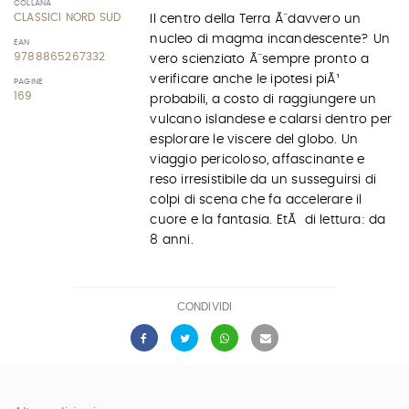
COLLANA
CLASSICI NORD SUD
Il centro della Terra Ã¨ davvero un
nucleo di magma incandescente? Un
EAN
9788865267332
vero scienziato Ã¨ sempre pronto a
verificare anche le ipotesi piÃ¹
PAGINE
169
probabili, a costo di raggiungere un
vulcano islandese e calarsi dentro per
esplorare le viscere del globo. Un
viaggio pericoloso, affascinante e
reso irresistibile da un susseguirsi di
colpi di scena che fa accelerare il
cuore e la fantasia. EtÃ di lettura: da
8 anni.
CONDIVIDI