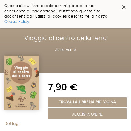
×
Questo sito utilizza cookie per migliorare la tua
esperienza di navigazione. Utilizzando questo sito,
acconsenti agli utilizzi di cookies descritti nella nostra
Salta
Cookie Policy.
ai
contenuti.
|
Viaggio al centro della terra
Salta
alla
Jules Verne
navigazione
7,90 €
TROVA LA LIBRERIA PIÙ VICINA
ACQUISTA ONLINE
Dettagli