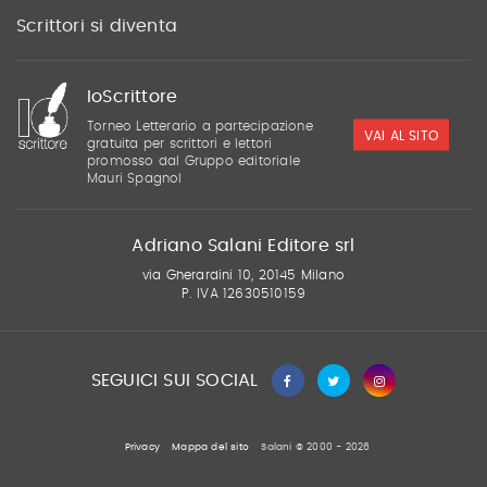
Scrittori si diventa
IoScrittore
Torneo Letterario a partecipazione
VAI AL SITO
gratuita per scrittori e lettori
promosso dal Gruppo editoriale
Mauri Spagnol
Adriano Salani Editore srl
via Gherardini 10, 20145 Milano
P. IVA 12630510159
SEGUICI SUI SOCIAL
Privacy
Mappa del sito
Salani © 2000 - 2026