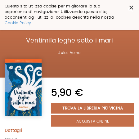
×
Questo sito utilizza cookie per migliorare la tua
esperienza di navigazione. Utilizzando questo sito,
acconsenti agli utilizzi di cookies descritti nella nostra
Salta
Cookie Policy.
ai
contenuti.
|
Ventimila leghe sotto i mari
Salta
alla
Jules Verne
navigazione
5,90 €
TROVA LA LIBRERIA PIÙ VICINA
ACQUISTA ONLINE
Dettagli