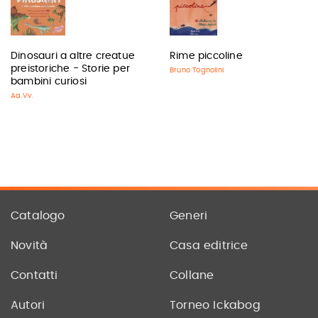
Dinosauri a altre creatue
Rime piccoline
preistoriche - Storie per
Bruno Tognolini
bambini curiosi
Aa.Vv.
Catalogo
Generi
Novità
Casa editrice
Contatti
Collane
Autori
Torneo Ickabog