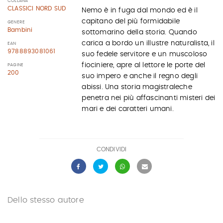
COLLANA
CLASSICI NORD SUD
Nemo è in fuga dal mondo ed è il
capitano del più formidabile
GENERE
Bambini
sottomarino della storia. Quando
carica a bordo un illustre naturalista, il
EAN
9788893081061
suo fedele servitore e un muscoloso
fiociniere, apre al lettore le porte del
PAGINE
200
suo impero e anche il regno degli
abissi. Una storia magistraleche
penetra nei più affascinanti misteri dei
mari e dei caratteri umani.
CONDIVIDI
Dello stesso autore