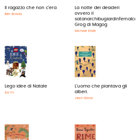
Il ragazzo che non c'era
La notte dei desideri
ovvero il
Ben Brooks
satanarchibugiardinfernalcol
Grog di Magog
Michael Ende
Lego idee di Natale
L'uomo che piantava gli
alberi.
Aa.Vv.
Jean Giono