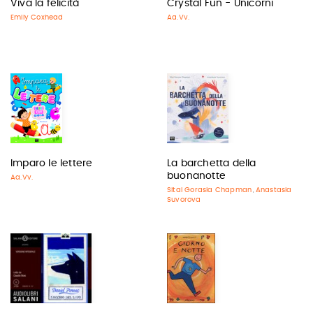
Viva la felicità
Crystal Fun - Unicorni
Emily Coxhead
Aa.Vv.
Imparo le lettere
La barchetta della
buonanotte
Aa.Vv.
Sital Gorasia Chapman
Anastasia
,
Suvorova