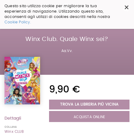
×
Questo sito utilizza cookie per migliorare la tua
esperienza di navigazione. Utilizzando questo sito,
acconsenti agli utilizzi di cookies descritti nella nostra
Salta
Cookie Policy.
ai
contenuti.
|
Winx Club. Quale Winx sei?
Salta
alla
Aa.Vv.
navigazione
9,90 €
TROVA LA LIBRERIA PIÙ VICINA
ACQUISTA ONLINE
Dettagli
COLLANA
Winx CLUB