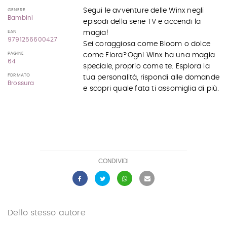
Segui le avventure delle Winx negli
GENERE
Bambini
episodi della serie TV e accendi la
magia!
EAN
9791256600427
Sei coraggiosa come Bloom o dolce
PAGINE
come Flora?Ogni Winx ha una magia
64
speciale, proprio come te. Esplora la
FORMATO
tua personalità, rispondi alle domande
Brossura
e scopri quale fata ti assomiglia di più.
CONDIVIDI
Dello stesso autore