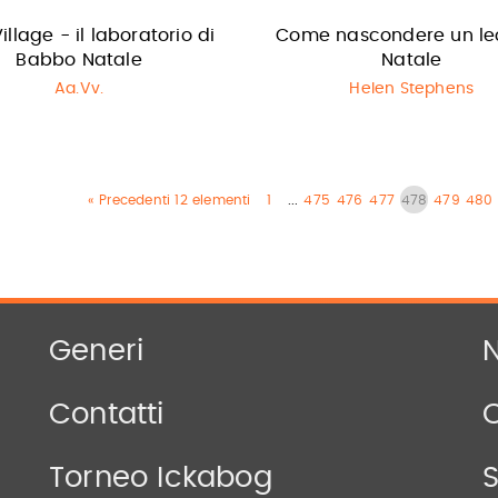
Village - il laboratorio di
Come nascondere un le
Babbo Natale
Natale
Aa.Vv.
Helen Stephens
« Precedenti 12 elementi
1
...
475
476
477
478
479
480
Generi
N
Contatti
Torneo Ickabog
S