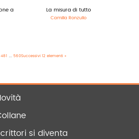
one a
La misura di tutto
Camilla Ronzullo
481
...
560
Successivi 12 elementi »
ovità
Collane
crittori si diventa