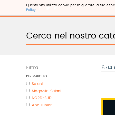
Questo sito utilizza cookie per migliorare la tua esper
Policy.
Salta
ai
contenuti.
|
Salta
alla
navigazione
6714 
Filtra
PER MARCHIO
Salani
Magazzini Salani
NORD-SUD
Ape Junior