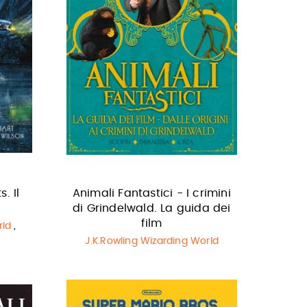
. Il
Animali Fantastici - I crimini
di Grindelwald. La guida dei
film
rld
,
J.K.Rowling Wizarding World