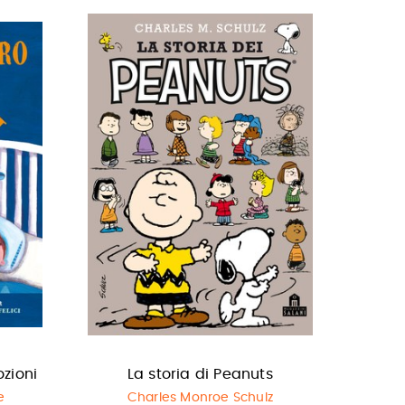
ozioni
La storia di Peanuts
e
Charles Monroe Schulz