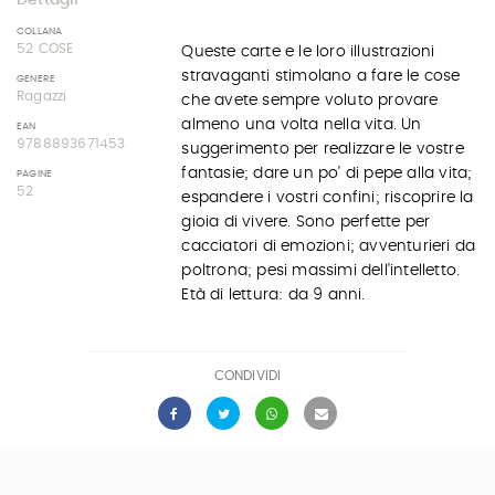
Dettagli
COLLANA
52 COSE
Queste carte e le loro illustrazioni
stravaganti stimolano a fare le cose
GENERE
Ragazzi
che avete sempre voluto provare
almeno una volta nella vita. Un
EAN
9788893671453
suggerimento per realizzare le vostre
fantasie; dare un po' di pepe alla vita;
PAGINE
52
espandere i vostri confini; riscoprire la
gioia di vivere. Sono perfette per
cacciatori di emozioni; avventurieri da
poltrona; pesi massimi dell'intelletto.
Età di lettura: da 9 anni.
CONDIVIDI