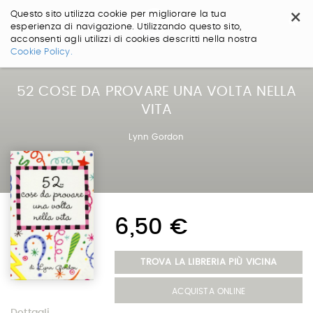
×
Questo sito utilizza cookie per migliorare la tua
esperienza di navigazione. Utilizzando questo sito,
acconsenti agli utilizzi di cookies descritti nella nostra
Salta
Cookie Policy.
ai
contenuti.
|
52 COSE DA PROVARE UNA VOLTA NELLA
Salta
VITA
alla
navigazione
Lynn Gordon
6,50 €
TROVA LA LIBRERIA PIÙ VICINA
ACQUISTA ONLINE