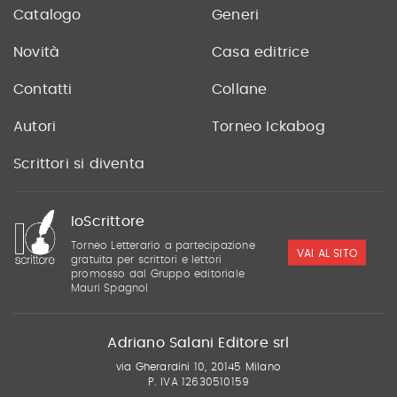
Catalogo
Generi
Novità
Casa editrice
Contatti
Collane
Autori
Torneo Ickabog
Scrittori si diventa
IoScrittore
Torneo Letterario a partecipazione
VAI AL SITO
gratuita per scrittori e lettori
promosso dal Gruppo editoriale
Mauri Spagnol
Adriano Salani Editore srl
via Gherardini 10, 20145 Milano
P. IVA 12630510159