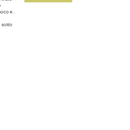
e
oco e...
 solito