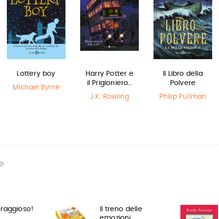
Lottery boy
Harry Potter e
Il Libro della
il Prigioniero…
Polvere
Michael Byrne
J.K. Rowling
Philip Pullman
e
raggioso!
Il treno delle
emozioni