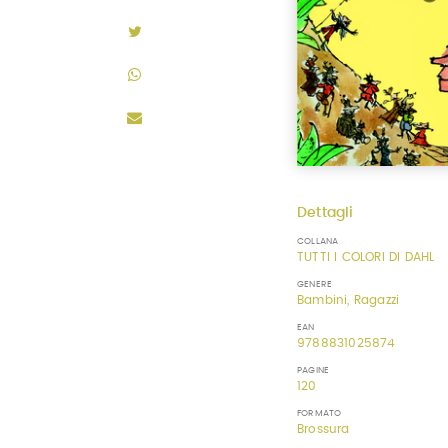
Dettagli
COLLANA
TUTTI I COLORI DI DAHL
GENERE
Bambini, Ragazzi
EAN
9788831025874
PAGINE
120
FORMATO
Brossura