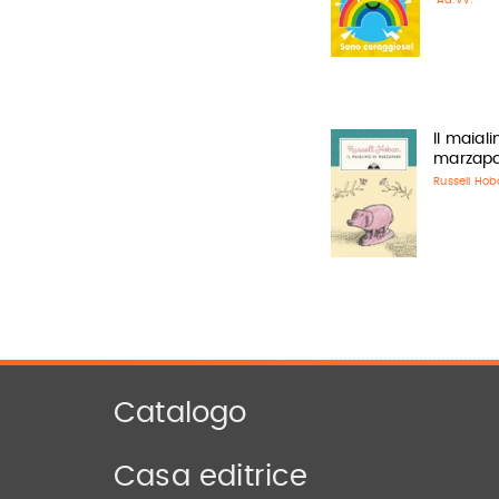
Il maiali
marzap
Russell Ho
Catalogo
Casa editrice