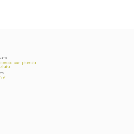
MATO
tonato con plancia
ollata
ZZO
0 €