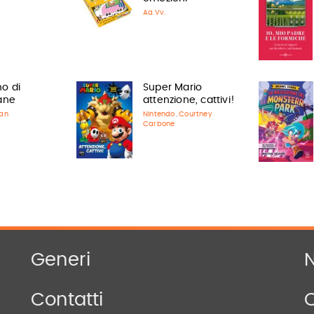
Aa.Vv.
no di
Super Mario
ane
attenzione, cattivi!
ban
Nintendo
Courtney
,
Carbone
Generi
N
Contatti