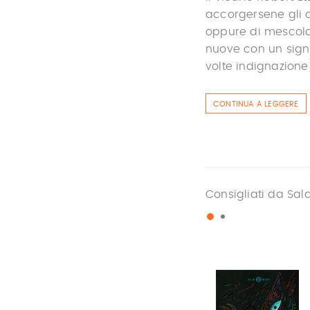
accorgersene gli c
oppure di mescola
nuove con un signi
volte indignazione
CONTINUA A LEGGERE
Consigliati da Sal