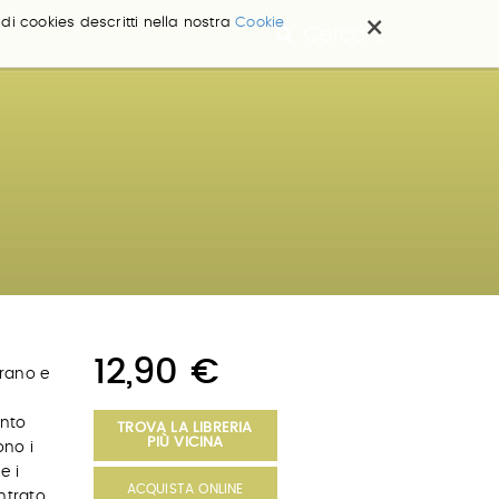
×
 di cookies descritti nella nostra
Cookie
Cerca ...
12,90 €
trano e
anto
TROVA LA LIBRERIA
PIÙ VICINA
ono i
e i
ACQUISTA ONLINE
ntrato