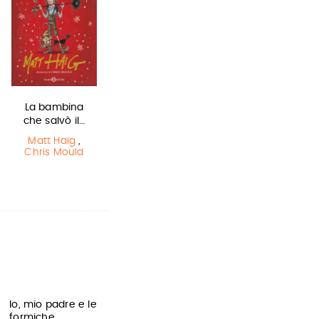
La bambina
Miss strega
Sirene
che salvò il…
Eva Ibbotson
Monica
Rametta
Matt Haig
,
Chris Mould
Io, mio padre e le
formiche