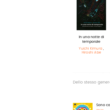
Olga di carta -
L'ultimo lupo
In una notte di
Jum…
mannaro in
temporale
città
Elisabetta
Yuichi Kimura
,
Gnone
Hiroshi Abe
Guido Quarzo
Dello stesso gener
Sono co
Aa.Vv.