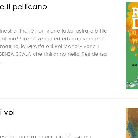
 e il pellicano
finestra finché non viene tutta lustra e brilla
ontano! Siamo veloci ed educati veniamo
i, io, la Giraffa e il Pellicano!» Sono i
SENZA SCALA che finiranno nella Residenza
..
i voi
ttes ha una strana peculiarità : senza