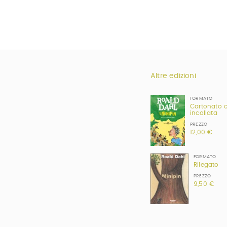
Altre edizioni
FORMATO
Cartonato 
incollata
PREZZO
12,00 €
FORMATO
Rilegato
PREZZO
9,50 €