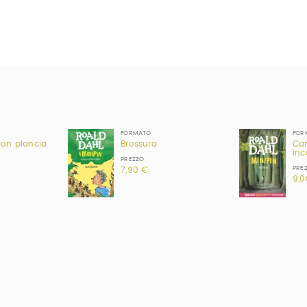
FORMATO
FOR
con plancia
Brossura
Car
inc
PREZZO
PRE
7,90 €
9,0