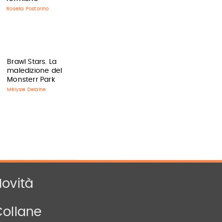
Rosella Postorino
Brawl Stars. La
maledizione del
Monsterr Park
Mélysie Delaine
ovità
Collane