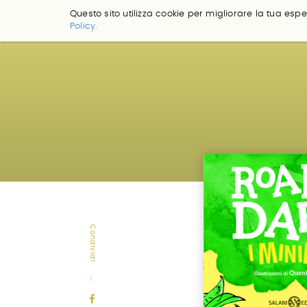
Questo sito utilizza cookie per migliorare la tua esper
Policy.
Salta
ai
contenuti.
|
Salta
alla
navigazione
Condividi