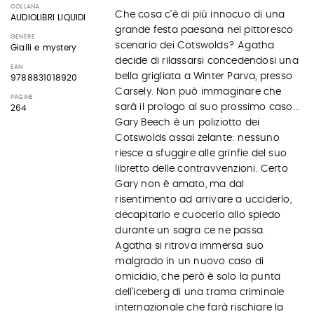
COLLANA
Che cosa c'è di più innocuo di una
AUDIOLIBRI LIQUIDI
grande festa paesana nel pittoresco
GENERE
scenario dei Cotswolds? Agatha
Gialli e mystery
decide di rilassarsi concedendosi una
EAN
bella grigliata a Winter Parva, presso
9788831018920
Carsely. Non può immaginare che
PAGINE
sarà il prologo al suo prossimo caso...
264
Gary Beech è un poliziotto dei
Cotswolds assai zelante: nessuno
riesce a sfuggire alle grinfie del suo
libretto delle contravvenzioni. Certo
Gary non è amato, ma dal
risentimento ad arrivare a ucciderlo,
decapitarlo e cuocerlo allo spiedo
durante un sagra ce ne passa.
Agatha si ritrova immersa suo
malgrado in un nuovo caso di
omicidio, che però è solo la punta
dell'iceberg di una trama criminale
internazionale che farà rischiare la