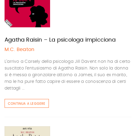
Agatha Raisin – La psicologa impicciona
M.C. Beaton
L’arrivo a Carsely della psicologa Jill Davent non ha di certo
suscitato l’entusiasmo di Agatha Raisin. Non solo la donna
si è messa a gironzolare attorno a James, il suo ex marito,
ma le ha pure fatto capire di essere a conoscenza di certi
dettagli ...
CONTINUA A LEGGERE