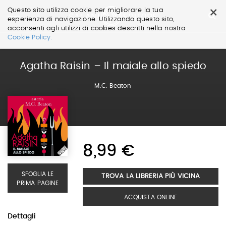
×
Questo sito utilizza cookie per migliorare la tua
esperienza di navigazione. Utilizzando questo sito,
acconsenti agli utilizzi di cookies descritti nella nostra
Salta
Cookie Policy.
ai
contenuti.
|
Agatha Raisin – Il maiale allo spiedo
Salta
alla
M.C. Beaton
navigazione
8,99 €
SFOGLIA LE
TROVA LA LIBRERIA PIÙ VICINA
PRIMA PAGINE
ACQUISTA ONLINE
Dettagli