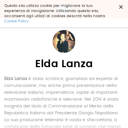
×
Questo sito utilizza cookie per migliorare la tua
esperienza di navigazione. Utilizzando questo sito,
acconsenti agli utilizzi di cookies descritti nella nostra
Salta
Cookie Policy.
ai
contenuti.
|
Salta
alla
navigazione
Elda Lanza
Elda Lanza
è stata scrittrice, giornalista ed esperta di
comunicazione, ma anche prima presentatrice della
televisione italiana, imprenditrice, ospite di importanti
trasmissioni radiofoniche e televisive. Nel 2014 è stata
insignita del titolo di Commendatore al Merito della
Repubblica Italiana dal Presidente Giorgio Napolitano.
La sua produzione letteraria è vasta e sfaccettata, a
cominciare dalla fortunata serie di romanzi che hanno