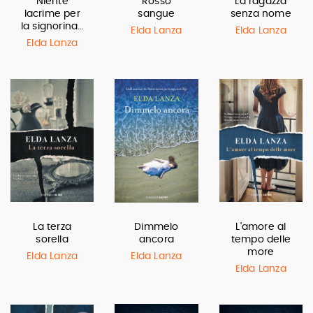
Niente
Rosso
La ragazza
lacrime per
sangue
senza nome
la signorina…
Elda Lanza
Elda Lanza
Elda Lanza
La terza
Dimmelo
L'amore al
sorella
ancora
tempo delle
more
Elda Lanza
Elda Lanza
Elda Lanza