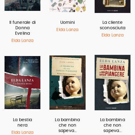
Il funerale di
Uomini
La cliente
Donna
sconosciuta
Elda Lanza
Evelina
Elda Lanza
Elda Lanza
La bestia
La bambina
La bambina
nera
che non
che non
sapeva…
sapeva…
Elda Lanza