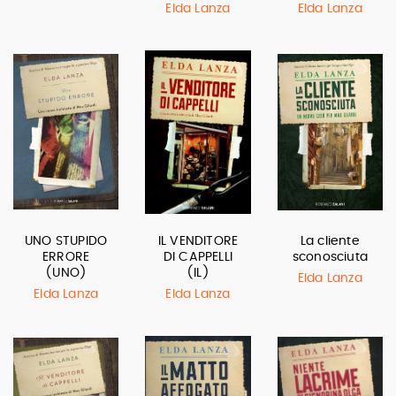
Elda Lanza
Elda Lanza
UNO STUPIDO
IL VENDITORE
La cliente
ERRORE
DI CAPPELLI
sconosciuta
(UNO)
(IL)
Elda Lanza
Elda Lanza
Elda Lanza