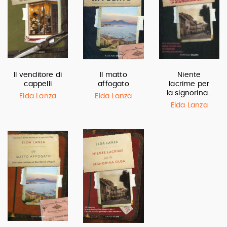
Il venditore di
Il matto
Niente
cappelli
affogato
lacrime per
la signorina…
Elda Lanza
Elda Lanza
Elda Lanza