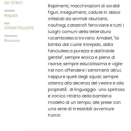
GLI ISTRICI
Rapimenti, macchinazioni di sordidi
GENERE
figuri, inseguimenti, cadute in abissi
Ragazzi
infestati da animali ributtanti,
EAN
naufragi, catastrofi ferroviarie e tutti i
9788877822970
luoghi comuni della letteratura
FORMATO
rocambolesca trovano Amabel, "la
Brossura
bimba dal cuore intrepido, dalla
fanciullesca purezza e dall'indole
gentile", sempre eroica e piena di
risorse, sempre educatissima e vigile
nel non offendere i sentimenti altrui,
neppure quelli degli squali, sempre
attenta alla decenza del vestire e alla
proprietÃ di linguaggio: uno spiritoso
e ironico ritratto della bambina
modello di un tempo, alle prese con
una serie di irresistibili avventure
horror.