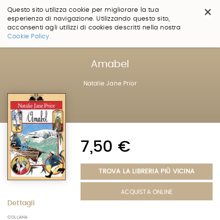
×
Questo sito utilizza cookie per migliorare la tua
esperienza di navigazione. Utilizzando questo sito,
acconsenti agli utilizzi di cookies descritti nella nostra
Salta
Cookie Policy.
ai
contenuti.
|
Amabel
Salta
alla
Natalie Jane Prior
navigazione
7,50 €
TROVA LA LIBRERIA PIÙ VICINA
ACQUISTA ONLINE
Dettagli
COLLANA