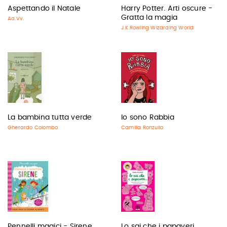
Aspettando il Natale
Harry Potter. Arti oscure -
Gratta la magia
Aa.Vv.
J.K.Rowling Wizarding World
La bambina tutta verde
Io sono Rabbia
Gherardo Colombo
Camilla Ronzullo
Pennelli magici - Sirene
Lo sai che i papaveri..