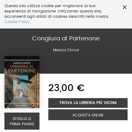
×
Questo sito utilizza cookie per migliorare la tua
esperienza di navigazione. Utilizzando questo sito,
acconsenti agli utilizzi di cookies descritti nella nostra
Salta
Cookie Policy.
ai
contenuti.
|
Congiura al Partenone
Salta
alla
Marcos Chicot
navigazione
23,00 €
TROVA LA LIBRERIA PIÙ VICINA
ACQUISTA ONLINE
SFOGLIA LE
PRIMA PAGINE