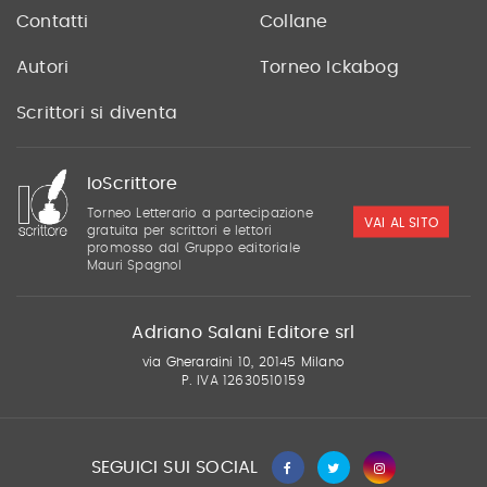
Contatti
Collane
Autori
Torneo Ickabog
Scrittori si diventa
IoScrittore
Torneo Letterario a partecipazione
VAI AL SITO
gratuita per scrittori e lettori
promosso dal Gruppo editoriale
Mauri Spagnol
Adriano Salani Editore srl
via Gherardini 10, 20145 Milano
P. IVA 12630510159
SEGUICI SUI SOCIAL