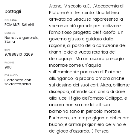
Atene, IV secolo a.C. L'Accademia di
Dettagli
Platone è in fermento. Una lettera
arrivata da Siracusa rappresenta la
COLLANA
ROMANZI SALANI
speranza più grande per realizzare
l'ambizioso progetto del filosofo: un
GENERE
Narrativa generale,
governo giusto e guidato dalla
Storia
ragione, al posto della corruzione dei
EAN
tiranni e della vuota retorica dei
9788831010269
demagoghi. Ma un oscuro presagio
PAGINE
incombe come un'aquila
900
sull'imminente partenza di Platone,
FORMATO
allungando la propria ombra anche
Cartonato con
sovraccoperta
sul destino dei suoi cari. Altea, brillante
discepola, attende con ansia di dare
alla luce il figlio dell'amato Callippo, e
ancora non sa che lei e il suo
bambino sono in pericolo mortale.
Eurimaco, un tempo gigante dal cuore
buono, è ormai prigioniero del vino e
del gioco d'azzardo. E Perseo,