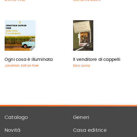
Andrea Vitali
Catharina Maura
Ogni cosa è illuminata
Il venditore di cappelli
Jonathan Safran Foer
Elda Lanza
Catalogo
Generi
Novità
Casa editrice