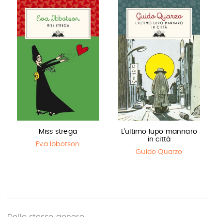
Miss strega
L'ultimo lupo mannaro
in città
Eva Ibbotson
Guido Quarzo