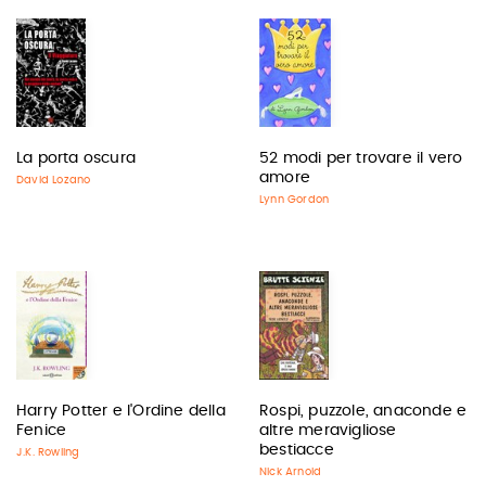
La porta oscura
52 modi per trovare il vero
amore
David Lozano
Lynn Gordon
Harry Potter e l'Ordine della
Rospi, puzzole, anaconde e
Fenice
altre meravigliose
bestiacce
J.K. Rowling
Nick Arnold