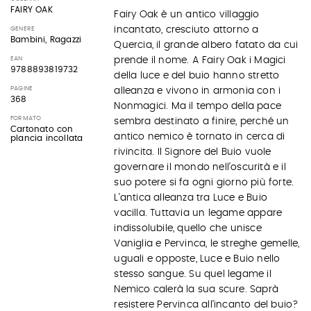
FAIRY OAK
Fairy Oak è un antico villaggio
incantato, cresciuto attorno a
GENERE
Bambini, Ragazzi
Quercia, il grande albero fatato da cui
EAN
prende il nome. A Fairy Oak i Magici
9788893819732
della luce e del buio hanno stretto
PAGINE
alleanza e vivono in armonia con i
368
Nonmagici. Ma il tempo della pace
FORMATO
sembra destinato a finire, perché un
Cartonato con
antico nemico è tornato in cerca di
plancia incollata
rivincita. Il Signore del Buio vuole
governare il mondo nell’oscurità e il
suo potere si fa ogni giorno più forte.
L’antica alleanza tra Luce e Buio
vacilla. Tuttavia un legame appare
indissolubile, quello che unisce
Vaniglia e Pervinca, le streghe gemelle,
uguali e opposte, Luce e Buio nello
stesso sangue. Su quel legame il
Nemico calerà la sua scure. Saprà
resistere Pervinca all’incanto del buio?