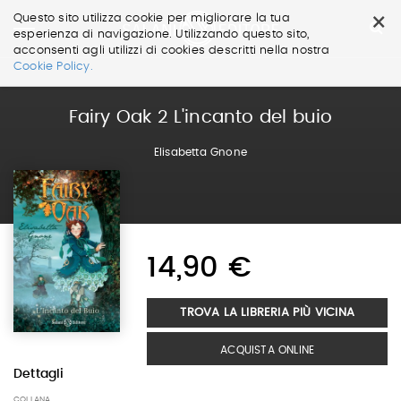
×
Questo sito utilizza cookie per migliorare la tua
esperienza di navigazione. Utilizzando questo sito,
acconsenti agli utilizzi di cookies descritti nella nostra
Salta
Cookie Policy.
ai
contenuti.
|
Fairy Oak 2 L'incanto del buio
Salta
alla
Elisabetta Gnone
navigazione
14,90 €
TROVA LA LIBRERIA PIÙ VICINA
ACQUISTA ONLINE
Dettagli
COLLANA