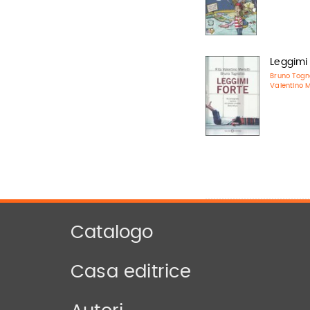
Leggimi 
Bruno Togno
Valentino M
Catalogo
Casa editrice