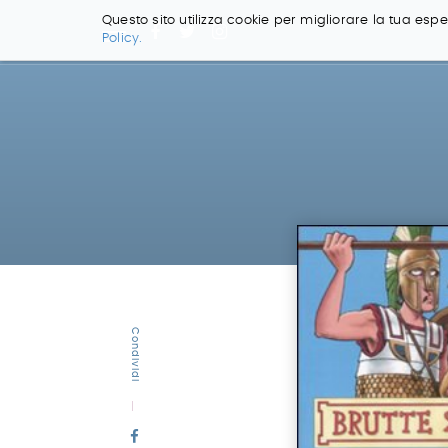
Questo sito utilizza cookie per migliorare la tua esper
Policy.
Salta
ai
contenuti.
|
Salta
alla
navigazione
Condividi