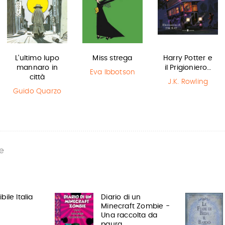
L'ultimo lupo
Miss strega
Harry Potter e
mannaro in
il Prigioniero…
Eva Ibbotson
città
J.K. Rowling
Guido Quarzo
e
bile Italia
Diario di un
Minecraft Zombie -
Una raccolta da
paura