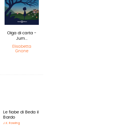
Olga di carta -
La bambina
Il Libro della
Jum…
che salvò il…
Polvere
Elisabetta
Matt Haig
,
Philip Pullman
Gnone
Chris Mould
Le fiabe di Beda il
Bardo
J.K. Rowling