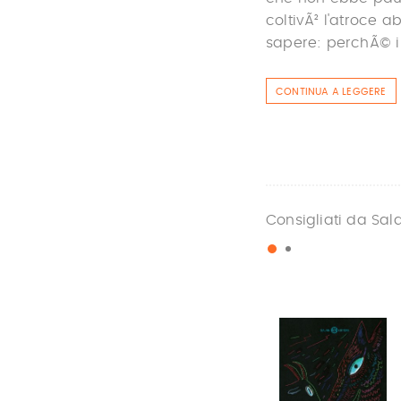
coltivÃ² l'atroce a
sapere: perchÃ© i 
CONTINUA A LEGGERE
Consigliati da Sal