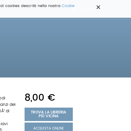
×
 di cookies descritti nella nostra
Cookie
Cerca ...
8,00 €
odi
ganzi dei
Ã¹ di
TROVA LA LIBRERIA
PIÙ VICINA
hiavi
ACQUISTA ONLINE
©