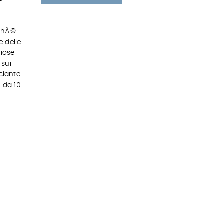
rchÃ©
 delle
ziose
 sui
ciante
 da 10