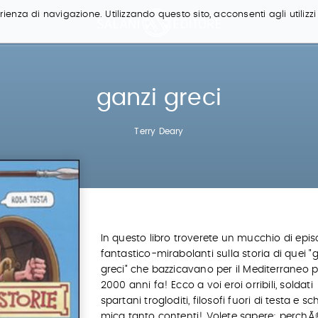
ienza di navigazione. Utilizzando questo sito, acconsenti agli utilizzi
ganzi greci
Terry Deary
In questo libro troverete un mucchio di epis
fantastico-mirabolanti sulla storia di quei "
greci" che bazzicavano per il Mediterraneo pi
2000 anni fa! Ecco a voi eroi orribili, soldati
spartani trogloditi, filosofi fuori di testa e sc
mica tanto contenti! Volete sapere: perchÃ