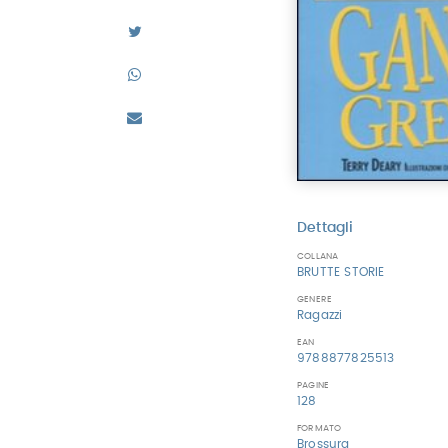
Dettagli
COLLANA
BRUTTE STORIE
GENERE
Ragazzi
EAN
9788877825513
PAGINE
128
FORMATO
Brossura