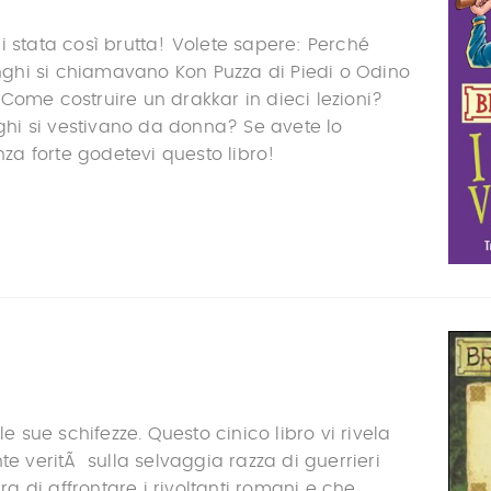
i stata così brutta! Volete sapere: Perché
hinghi si chiamavano Kon Puzza di Piedi o Odino
Come costruire un drakkar in dieci lezioni?
inghi si vestivano da donna? Se avete lo
a forte godetevi questo libro!
 le sue schifezze. Questo cinico libro vi rivela
te veritÃ sulla selvaggia razza di guerrieri
 di affrontare i rivoltanti romani e che