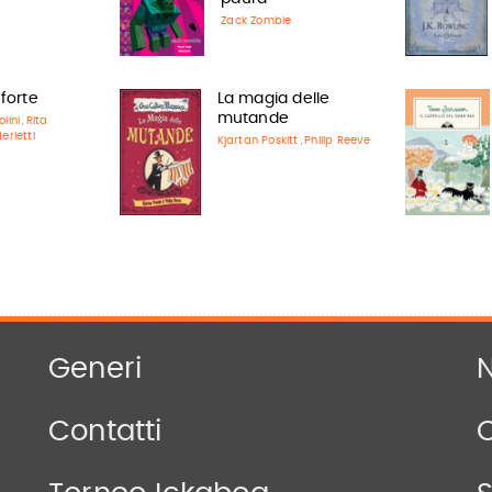
Zack Zombie
forte
La magia delle
mutande
lini
Rita
,
erletti
Kjartan Poskitt
Philip Reeve
,
Generi
N
Contatti