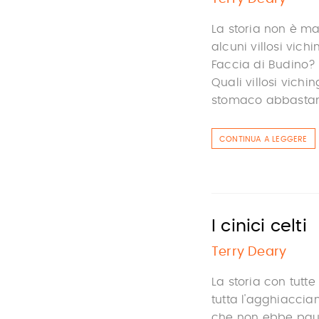
La storia non è ma
alcuni villosi vic
Faccia di Budino? 
Quali villosi vich
stomaco abbastanz
CONTINUA A LEGGERE
I cinici celti
Terry Deary
La storia con tutte
tutta l'agghiaccian
che non ebbe paura