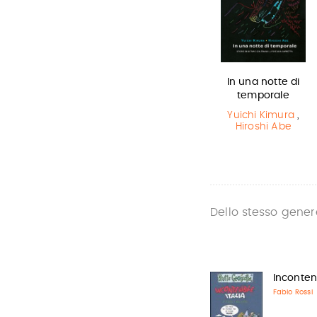
Lottery boy
Sirene
In una notte di
temporale
Michael Byrne
Monica
Rametta
Yuichi Kimura
,
Hiroshi Abe
Dello stesso gener
Inconteni
Fabio Rossi