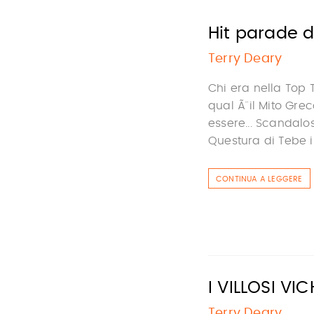
Hit parade d
Terry Deary
Chi era nella Top 
qual Ã¨ il Mito Gr
essere... Scandalo
Questura di Tebe in
CONTINUA A LEGGERE
I VILLOSI VI
Terry Deary