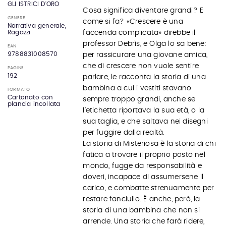
GLI ISTRICI D'ORO
Cosa significa diventare grandi? E
GENERE
come si fa? «Crescere è una
Narrativa generale,
Ragazzi
faccenda complicata» direbbe il
professor Debrìs, e Olga lo sa bene:
EAN
9788831008570
per rassicurare una giovane amica,
che di crescere non vuole sentire
PAGINE
192
parlare, le racconta la storia di una
bambina a cui i vestiti stavano
FORMATO
Cartonato con
sempre troppo grandi, anche se
plancia incollata
l’etichetta riportava la sua età, o la
sua taglia, e che saltava nei disegni
per fuggire dalla realtà.
La storia di Misteriosa è la storia di chi
fatica a trovare il proprio posto nel
mondo, fugge da responsabilità e
doveri, incapace di assumersene il
carico, e combatte strenuamente per
restare fanciullo. È anche, però, la
storia di una bambina che non si
arrende. Una storia che farà ridere,