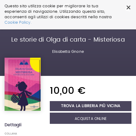
×
Questo sito utilizza cookie per migliorare la tua
esperienza di navigazione. Utilizzando questo sito,
acconsenti agli utilizzi di cookies descritti nella nostra
Salta
Cookie Policy.
ai
contenuti.
|
Le storie di Olga di carta - Misteriosa
Salta
alla
Elisabetta Gnone
navigazione
10,00 €
TROVA LA LIBRERIA PIÙ VICINA
ACQUISTA ONLINE
Dettagli
COLLANA