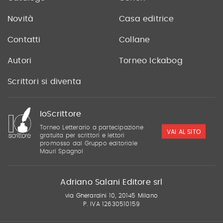
Novità
Casa editrice
Contatti
Collane
Autori
Torneo Ickabog
Scrittori si diventa
IoScrittore
Torneo Letterario a partecipazione
VAI AL SITO
gratuita per scrittori e lettori
promosso dal Gruppo editoriale
Mauri Spagnol
Adriano Salani Editore srl
via Gherardini 10, 20145 Milano
P. IVA 12630510159