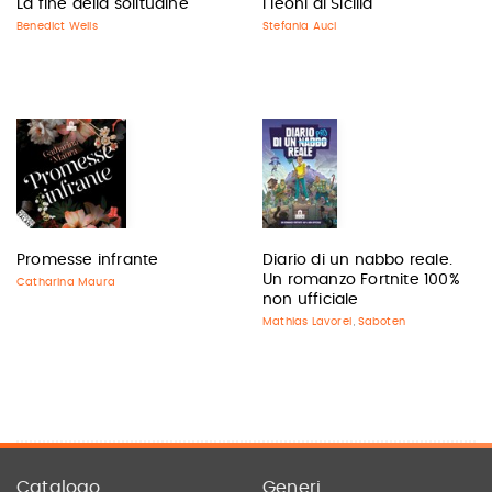
La fine della solitudine
I leoni di Sicilia
Benedict Wells
Stefania Auci
Promesse infrante
Diario di un nabbo reale.
Un romanzo Fortnite 100%
Catharina Maura
non ufficiale
Mathias Lavorel
Saboten
,
Catalogo
Generi