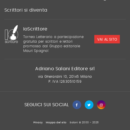
Scrittori si diventa
IoScrittore
Torneo Letterario a partecipazione
VAI AL SITO
gratuita per scrittori e lettori
promosso dal Gruppo editoriale
Mauri Spagnol
Adriano Salani Editore srl
via Gherardini 10, 20145 Milano
P. IVA 12630510159
SEGUICI SUI SOCIAL
Privacy
Mappa del sito
Salani © 2000 - 2026