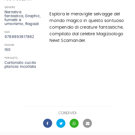
GENERE
Narrativa
Esplora le meraviglie selvagge del
fantastica, Graphic,
fumetti e
mondo magico in questo sontuoso
umorismo, Ragazzi
compendio di creature fantastiche,
EAN
compilato dal celebre Magizoologo
9788893817882
Newt Scamander.
PAGINE
160
FORMATO
Cartonato cucito
plancia incollata
CONDIVIDI