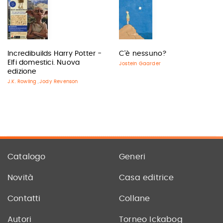
Incredibuilds Harry Potter -
C'è nessuno?
Elfi domestici. Nuova
Jostein Gaarder
edizione
J.K. Rowling
Jody Revenson
,
Catalogo
Generi
Novità
Casa editrice
Contatti
Collane
Autori
Torneo Ickabog