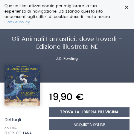
×
Questo sito utilizza cookie per migliorare la tua
esperienza di navigazione. Utilizzando questo sito,
acconsenti agli utilizzi di cookies descritti nella nostra
Salta
Cookie Policy.
ai
contenuti.
|
Gli Animali Fantastici: dove trovarli -
Salta
Edizione illustrata NE
alla
navigazione
J.K. Rowling
19,90 €
TROVA LA LIBRERIA PIÙ VICINA
Dettagli
ACQUISTA ONLINE
COLLANA
FUORI COLLANA