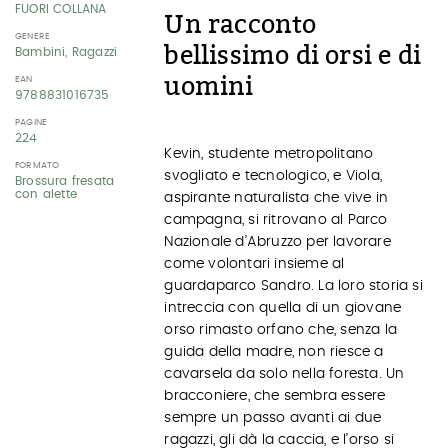
FUORI COLLANA
Un racconto
GENERE
bellissimo di orsi e di
Bambini, Ragazzi
uomini
EAN
9788831016735
PAGINE
224
Kevin, studente metropolitano
FORMATO
svogliato e tecnologico, e Viola,
Brossura fresata
con alette
aspirante naturalista che vive in
campagna, si ritrovano al Parco
Nazionale d’Abruzzo per lavorare
come volontari insieme al
guardaparco Sandro. La loro storia si
intreccia con quella di un giovane
orso rimasto orfano che, senza la
guida della madre, non riesce a
cavarsela da solo nella foresta. Un
bracconiere, che sembra essere
sempre un passo avanti ai due
ragazzi, gli dà la caccia, e l’orso si