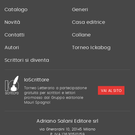
Catalogo
Generi
Novità
Casa editrice
Contatti
Collane
Autori
Torneo Ickabog
Scrittori si diventa
IoScrittore
Torneo Letterario a partecipazione
VAI AL SITO
gratuita per scrittori e lettori
promosso dal Gruppo editoriale
Mauri Spagnol
Adriano Salani Editore srl
via Gherardini 10, 20145 Milano
P. IVA 12630510159