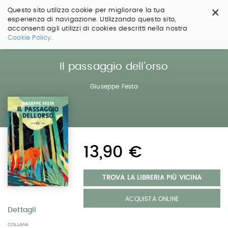
×
Questo sito utilizza cookie per migliorare la tua
esperienza di navigazione. Utilizzando questo sito,
acconsenti agli utilizzi di cookies descritti nella nostra
Salta
Cookie Policy.
ai
contenuti.
|
Il passaggio dell'orso
Salta
alla
Giuseppe Festa
navigazione
13,90 €
TROVA LA LIBRERIA PIÙ VICINA
ACQUISTA ONLINE
Dettagli
COLLANA