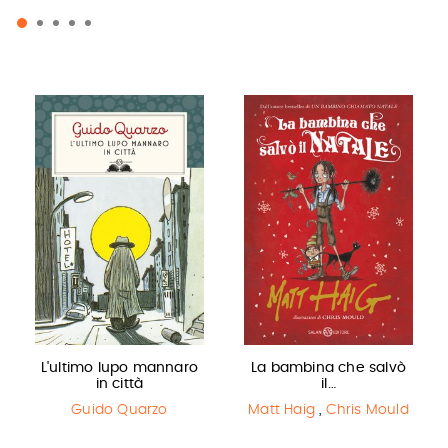
L'ultimo lupo mannaro
La bambina che salvò
in città
il…
Guido Quarzo
Matt Haig
,
Chris Mould