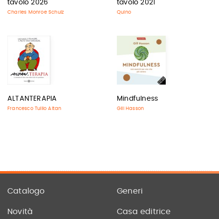
tavolo 2026
tavolo 2021
Charles Monroe Schulz
Quino
ALTANTERAPIA
Mindfulness
Francesco Tullio Altan
Gill Hasson
Catalogo
Generi
Novità
Casa editrice