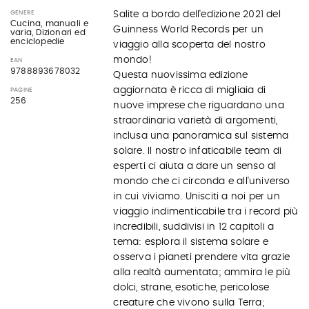
Salite a bordo dell'edizione 2021 del
GENERE
Cucina, manuali e
Guinness World Records per un
varia, Dizionari ed
enciclopedie
viaggio alla scoperta del nostro
mondo!
EAN
9788893678032
Questa nuovissima edizione
aggiornata è ricca di migliaia di
PAGINE
256
nuove imprese che riguardano una
straordinaria varietà di argomenti,
inclusa una panoramica sul sistema
solare. Il nostro infaticabile team di
esperti ci aiuta a dare un senso al
mondo che ci circonda e all'universo
in cui viviamo. Unisciti a noi per un
viaggio indimenticabile tra i record più
incredibili, suddivisi in 12 capitoli a
tema: esplora il sistema solare e
osserva i pianeti prendere vita grazie
alla realtà aumentata; ammira le più
dolci, strane, esotiche, pericolose
creature che vivono sulla Terra;