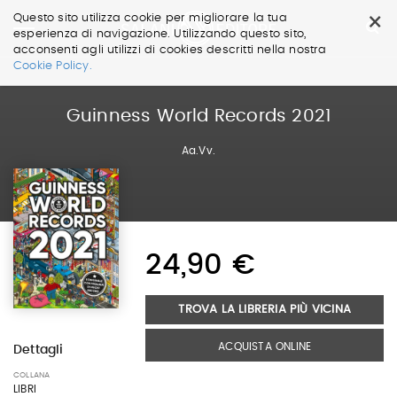
×
Questo sito utilizza cookie per migliorare la tua
esperienza di navigazione. Utilizzando questo sito,
acconsenti agli utilizzi di cookies descritti nella nostra
Salta
Cookie Policy.
ai
contenuti.
|
Guinness World Records 2021
Salta
alla
Aa.Vv.
navigazione
24,90 €
TROVA LA LIBRERIA PIÙ VICINA
ACQUISTA ONLINE
Dettagli
COLLANA
LIBRI