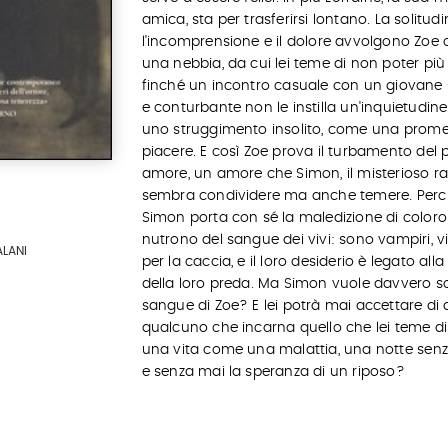
amica, sta per trasferirsi lontano. La solitudi
l'incomprensione e il dolore avvolgono Zoe
una nebbia, da cui lei teme di non poter più 
finché un incontro casuale con un giovane
e conturbante non le instilla un'inquietudin
uno struggimento insolito, come una prome
piacere. E così Zoe prova il turbamento del 
amore, un amore che Simon, il misterioso ra
sembra condividere ma anche temere. Per
Simon porta con sé la maledizione di coloro
nutrono del sangue dei vivi: sono vampiri, 
ALANI
per la caccia, e il loro desiderio è legato all
della loro preda. Ma Simon vuole davvero sol
sangue di Zoe? E lei potrà mai accettare di
qualcuno che incarna quello che lei teme di
una vita come una malattia, una notte senza
e senza mai la speranza di un riposo?