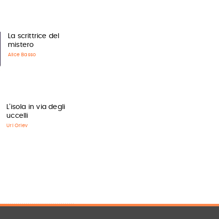
La scrittrice del
mistero
Alice Basso
L'isola in via degli
uccelli
Uri Orlev