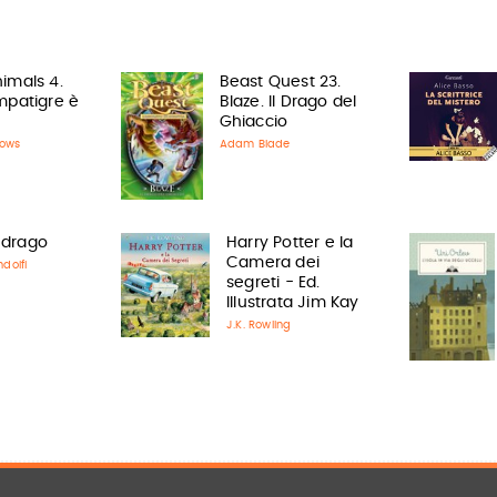
imals 4.
Beast Quest 23.
mpatigre è
Blaze. Il Drago del
Ghiaccio
ows
Adam Blade
 drago
Harry Potter e la
Camera dei
dolfi
segreti - Ed.
Illustrata Jim Kay
J.K. Rowling