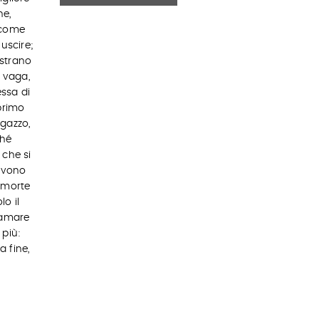
ne,
 come
uscire;
 strano
e vaga,
ssa di
primo
gazzo,
ché
 che si
vivono
a morte
o il
 amare
 più:
 fine,