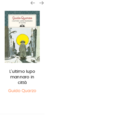
L'ultimo lupo
Lottery boy
La bambina
mannaro in
che salvò il…
Michael Byrne
città
Matt Haig
,
Chris Mould
Guido Quarzo