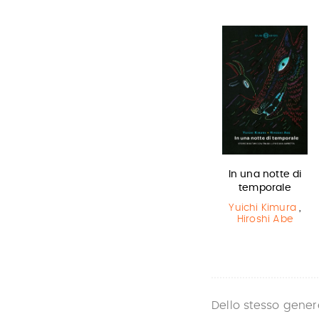
Il Libro della
Harry Potter e
In una notte di
Polvere
il Prigioniero…
temporale
Philip Pullman
J.K. Rowling
Yuichi Kimura
,
Hiroshi Abe
Dello stesso gener