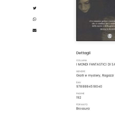
Dettagli
COLLANA
I MONDI FANTASTICI DI S
GENERE
Gialli e mystery, Ragazzi
EAN
9788884518040
PAGINE
192
FORMATO
Brossura