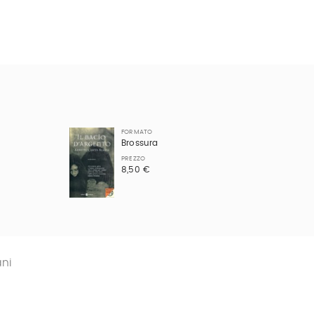
FORMATO
Brossura
PREZZO
8,50 €
ani