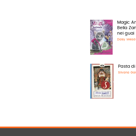
Magic An
Bella Za
nei guai
Daisy Mead
Pasta di
Silvana Gan