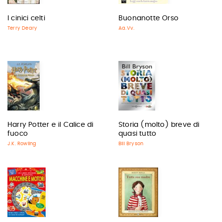
I cinici celti
Buonanotte Orso
Terry Deary
Aa.Vv.
Harry Potter e il Calice di
Storia (molto) breve di
fuoco
quasi tutto
J.K. Rowling
Bill Bryson