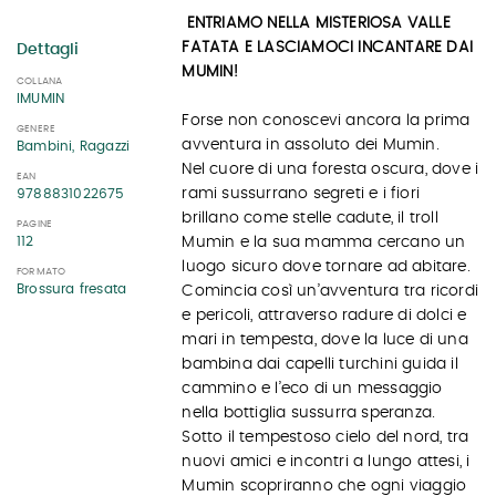
ENTRIAMO NELLA MISTERIOSA VALLE
FATATA E LASCIAMOCI INCANTARE DAI
Dettagli
MUMIN!
COLLANA
IMUMIN
Forse non conoscevi ancora la prima
GENERE
avventura in assoluto dei Mumin.
Bambini, Ragazzi
Nel cuore di una foresta oscura, dove i
EAN
rami sussurrano segreti e i fiori
9788831022675
brillano come stelle cadute, il troll
PAGINE
112
Mumin e la sua mamma cercano un
luogo sicuro dove tornare ad abitare.
FORMATO
Brossura fresata
Comincia così un’avventura tra ricordi
e pericoli, attraverso radure di dolci e
mari in tempesta, dove la luce di una
bambina dai capelli turchini guida il
cammino e l’eco di un messaggio
nella bottiglia sussurra speranza.
Sotto il tempestoso cielo del nord, tra
nuovi amici e incontri a lungo attesi, i
Mumin scopriranno che ogni viaggio