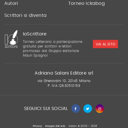
Autori
Torneo Ickabog
Scrittori si diventa
IoScrittore
Torneo Letterario a partecipazione
VAI AL SITO
gratuita per scrittori e lettori
promosso dal Gruppo editoriale
Mauri Spagnol
Adriano Salani Editore srl
via Gherardini 10, 20145 Milano
P. IVA 12630510159
SEGUICI SUI SOCIAL
Privacy
Mappa del sito
Salani © 2000 - 2026