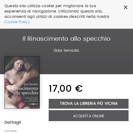
×
Questo sito utilizza cookie per migliorare la tua
esperienza di navigazione. Utilizzando questo sito,
acconsenti agli utilizzi di cookies descritti nella nostra
Salta
Cookie Policy.
ai
contenuti.
|
Il Rinascimento allo specchio
Salta
alla
Gaia Servadio
navigazione
17,00 €
TROVA LA LIBRERIA PIÙ VICINA
ACQUISTA ONLINE
Dettagli
COLLANA