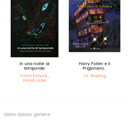
In una notte di
Harry Potter e il
temporale
Prigioniero…
Yuichi Kimura
,
J.K. Rowling
Hiroshi Abe
Dello stesso genere