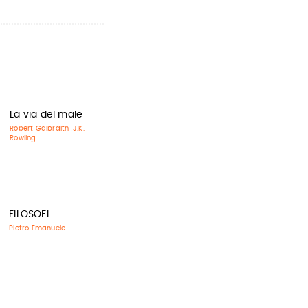
La via del male
Robert Galbraith
J.K.
,
Rowling
FILOSOFI
Pietro Emanuele