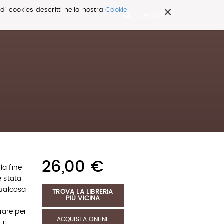
×
 di cookies descritti nella nostra
Cookie
Cerca ...
26,00 €
la fine
è stata
 qualcosa
TROVA LA LIBRERIA
PIÙ VICINA
ì
iare per
ACQUISTA ONLINE
il