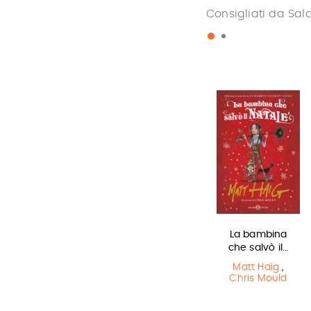
Consigliati da Sal
Miss strega
In una notte di
La bambina
temporale
che salvò il…
Eva Ibbotson
Yuichi Kimura
,
Matt Haig
,
Hiroshi Abe
Chris Mould