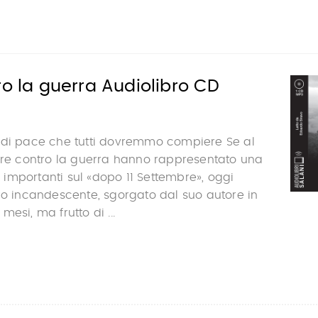
ro la guerra Audiolibro CD
 di pace che tutti dovremmo compiere Se al
tere contro la guerra hanno rappresentato una
iù importanti sul «dopo 11 Settembre», oggi
ro incandescente, sgorgato dal suo autore in
esi, ma frutto di ...