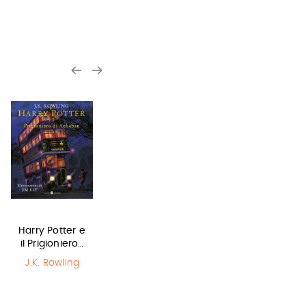
Harry Potter e
Lottery boy
Il Libro della
il Prigioniero…
Polvere
Michael Byrne
J.K. Rowling
Philip Pullman