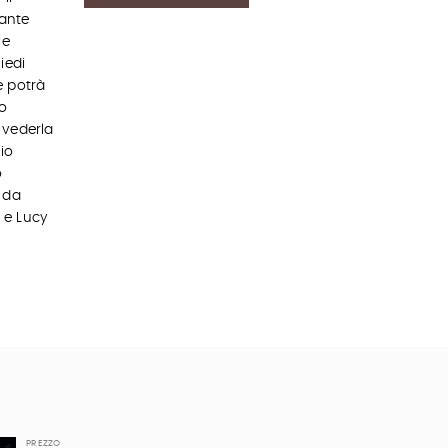
tante
le
iedi
e potrà
o
a vederla
io
o
o da
 e Lucy
PREZZO