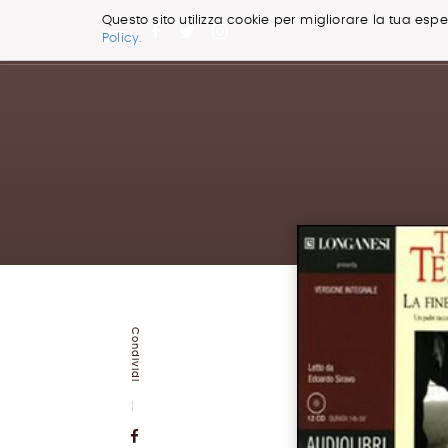
Questo sito utilizza cookie per migliorare la tua esper
Policy.
Salta
ai
contenuti.
|
Salta
alla
navigazione
Condividi