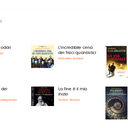
e
Rodari
L'incredibile cena
dei fisici quantistici
ari
Gabriella Greison
i dei
La fine è il mio
inizio
utelspacher
Tiziano Terzani