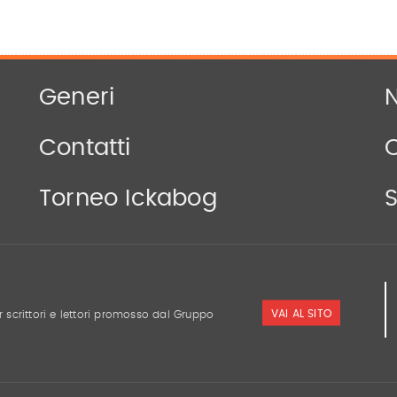
Generi
N
Contatti
Torneo Ickabog
S
VAI AL SITO
r scrittori e lettori promosso dal Gruppo