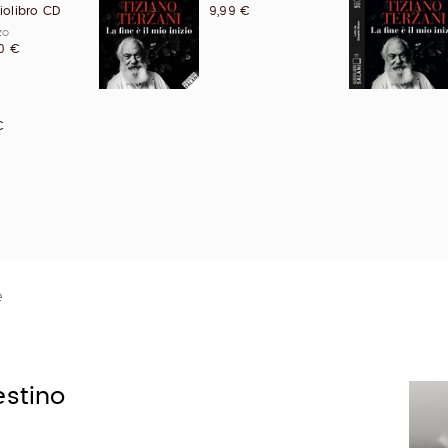
iolibro CD
9,99 €
ZO
90 €
€
e
estino