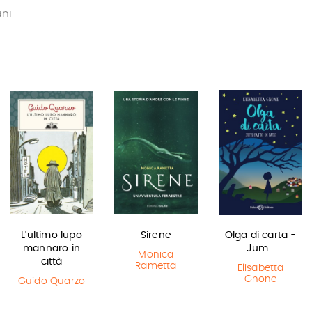
ani
L'ultimo lupo
Sirene
Olga di carta -
mannaro in
Jum…
Monica
città
Rametta
Elisabetta
Gnone
Guido Quarzo