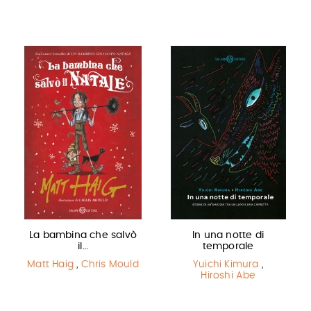
La bambina che salvò
In una notte di
il…
temporale
Matt Haig
,
Chris Mould
Yuichi Kimura
,
Hiroshi Abe