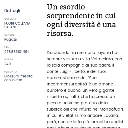
Un esordio
Dettagli
sorprendente in cui
COLLANA
ogni diversità è una
FUORI COLLANA
SALANI
risorsa.
GENERE
Ragazzi
EAN
9788831011914
Da quando ha memoria Layana ha
sempre vissuto a villa Valmerlara, con
PAGINE
240
la sola compagnia di suo padre, il
conte Luigi Filiberto, e dei suoi
FORMATO
Brossura fresata
numerosi domestici. ‘Sua
con alette
Incommensurabilità’ è un omone
burbero e buono, un vero gigante
rispetto agli altri, che ha creato un
piccolo universo protetto dalla
tubercolosi che infuria nel Mondofuori,
in cui è vietatissimo andare. Layana,
però, non ce la fa più: ormai ha undici