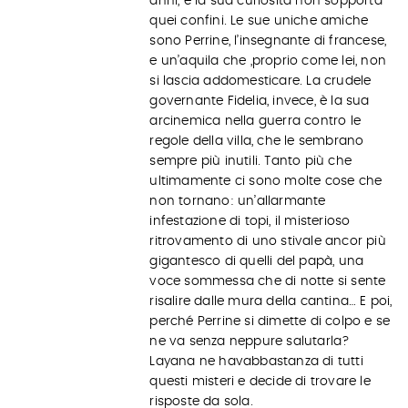
anni, e la sua curiosità non sopporta
quei confini. Le sue uniche amiche
sono Perrine, l’insegnante di francese,
e un’aquila che ,proprio come lei, non
si lascia addomesticare. La crudele
governante Fidelia, invece, è la sua
arcinemica nella guerra contro le
regole della villa, che le sembrano
sempre più inutili. Tanto più che
ultimamente ci sono molte cose che
non tornano: un’allarmante
infestazione di topi, il misterioso
ritrovamento di uno stivale ancor più
gigantesco di quelli del papà, una
voce sommessa che di notte si sente
risalire dalle mura della cantina… E poi,
perché Perrine si dimette di colpo e se
ne va senza neppure salutarla?
Layana ne havabbastanza di tutti
questi misteri e decide di trovare le
risposte da sola.