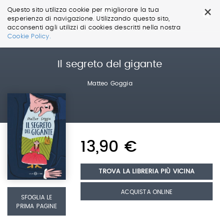
×
Questo sito utilizza cookie per migliorare la tua
esperienza di navigazione. Utilizzando questo sito,
acconsenti agli utilizzi di cookies descritti nella nostra
Salta
Cookie Policy.
ai
contenuti.
|
Il segreto del gigante
Salta
alla
Matteo Goggia
navigazione
13,90 €
TROVA LA LIBRERIA PIÙ VICINA
ACQUISTA ONLINE
SFOGLIA LE
PRIMA PAGINE