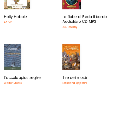
Holly Hobbie
Le fiabe di Beda il bardo
Audiolibro CD MP3
Aa.Vv.
J.K. Rowling
L'accalappiastreghe
Il re dei mostri
Walter Moers
Loredana Lipperini