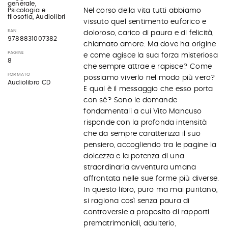
generale,
Nel corso della vita tutti abbiamo
Psicologia e
filosofia, Audiolibri
vissuto quel sentimento euforico e
EAN
doloroso, carico di paura e di felicità,
9788831007382
chiamato amore. Ma dove ha origine
PAGINE
e come agisce la sua forza misteriosa
8
che sempre attrae e rapisce? Come
FORMATO
possiamo viverlo nel modo più vero?
Audiolibro CD
E qual è il messaggio che esso porta
con sé? Sono le domande
fondamentali a cui Vito Mancuso
risponde con la profonda intensità
che da sempre caratterizza il suo
pensiero, accogliendo tra le pagine la
dolcezza e la potenza di una
straordinaria avventura umana
affrontata nelle sue forme più diverse.
In questo libro, puro ma mai puritano,
si ragiona così senza paura di
controversie a proposito di rapporti
prematrimoniali, adulterio,