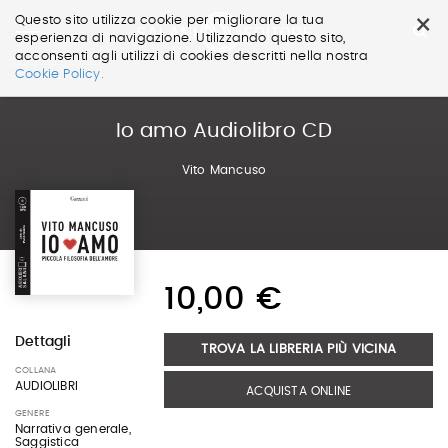
×
Questo sito utilizza cookie per migliorare la tua
esperienza di navigazione. Utilizzando questo sito,
acconsenti agli utilizzi di cookies descritti nella nostra
Salta
Cookie Policy.
ai
contenuti.
|
Io amo Audiolibro CD
Salta
alla
Vito Mancuso
navigazione
10,00 €
Dettagli
TROVA LA LIBRERIA PIÙ VICINA
COLLANA
AUDIOLIBRI
ACQUISTA ONLINE
GENERE
Narrativa generale,
Saggistica