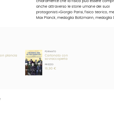
chiaramente che la fisica può essere comp
anche attraverso le storie umane dei suoi
protagonisti.»Giorgio Parisi, fisico teorico, m
Max Planck, medaglia Boltzmann, medaglia 
FORMATO
con plancia
Cartonato con
sovraccoperta
PREZZO
16,90 €
e