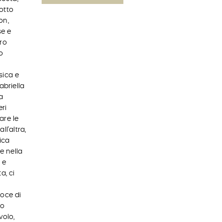
otto
on,
se e
ro
o
sica e
abriella
a
eri
are le
l’altra,
ica
e nella
 e
a, ci
voce di
ro
volo,