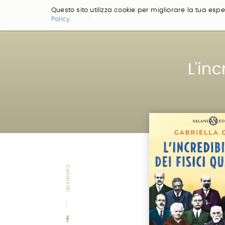
Questo sito utilizza cookie per migliorare la tua esper
Policy.
Salta
ai
contenuti.
|
L'inc
Salta
alla
navigazione
Condividi