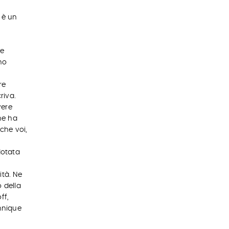
i è un
he
no
re
riva.
vere
he ha
nche voi,
dotata
ità. Ne
 della
ff,
chnique