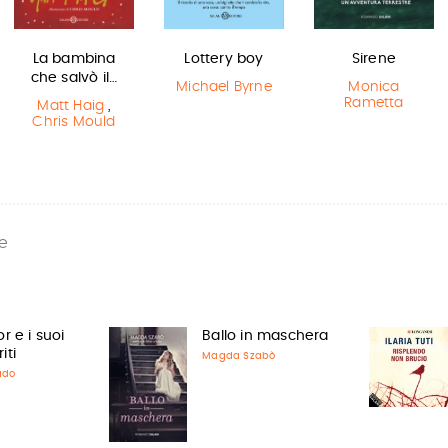
La bambina
Lottery boy
Sirene
che salvò il…
Michael Byrne
Monica
Rametta
Matt Haig
,
Chris Mould
e
r e i suoi
Ballo in maschera
iti
Magda Szabò
ado