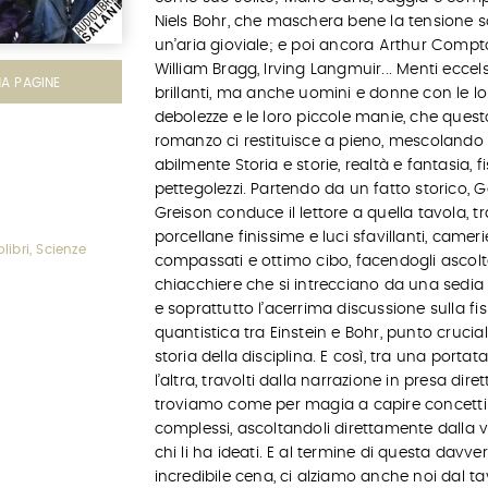
Niels Bohr, che maschera bene la tensione s
un’aria gioviale; e poi ancora Arthur Compt
William Bragg, Irving Langmuir... Menti eccel
MA PAGINE
brillanti, ma anche uomini e donne con le lo
debolezze e le loro piccole manie, che quest
romanzo ci restituisce a pieno, mescolando
abilmente Storia e storie, realtà e fantasia, fi
pettegolezzi. Partendo da un fatto storico, G
Greison conduce il lettore a quella tavola, tr
porcellane finissime e luci sfavillanti, cameri
libri, Scienze
compassati e ottimo cibo, facendogli ascolt
chiacchiere che si intrecciano da una sedia al
e soprattutto l’acerrima discussione sulla fis
quantistica tra Einstein e Bohr, punto crucial
storia della disciplina. E così, tra una portata
l’altra, travolti dalla narrazione in presa dirett
troviamo come per magia a capire concetti
complessi, ascoltandoli direttamente dalla 
chi li ha ideati. E al termine di questa davve
incredibile cena, ci alziamo anche noi dal ta