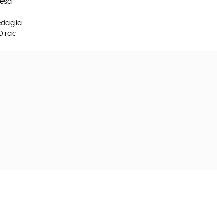
resa
edaglia
Dirac