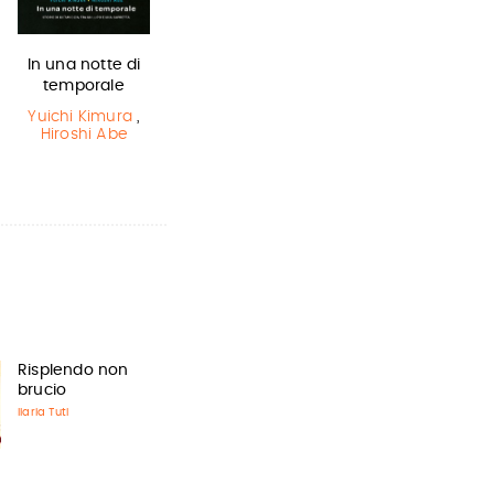
In una notte di
Olga di carta -
L'ultimo lupo
temporale
Jum…
mannaro in
città
Yuichi Kimura
,
Elisabetta
Hiroshi Abe
Gnone
Guido Quarzo
Risplendo non
brucio
Ilaria Tuti