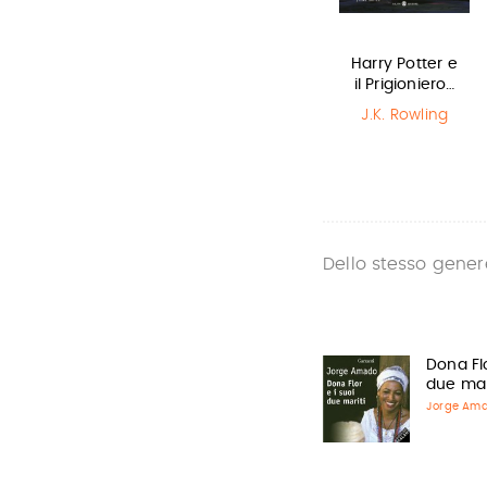
Miss strega
Il Libro della
Harry Potter e
Polvere
il Prigioniero…
Eva Ibbotson
Philip Pullman
J.K. Rowling
Dello stesso gener
Dona Flo
due mar
Jorge Am