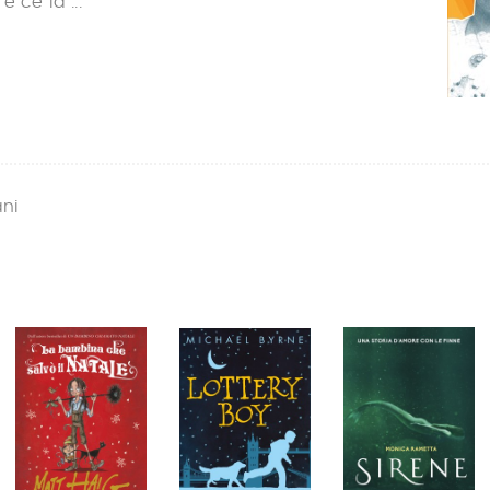
 ce la ...
ani