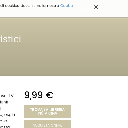
×
 di cookies descritti nella nostra
Cookie
Cerca ...
istici
9,99 €
uso il V
uniti i
i
TROVA LA LIBRERIA
PIÙ VICINA
, ospiti
zoso
ACQUISTA ONLINE
posta;