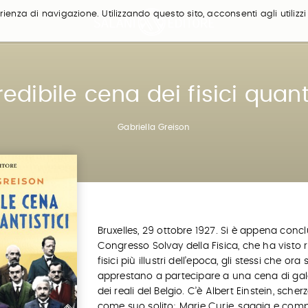
ienza di navigazione. Utilizzando questo sito, acconsenti agli utilizzi
redibile cena dei fisici quant
Gabriella Greison
Bruxelles, 29 ottobre 1927. Si è appena concl
Congresso Solvay della Fisica, che ha visto ri
fisici più illustri dell’epoca, gli stessi che ora s
apprestano a partecipare a una cena di gala
dei reali del Belgio. C’è Albert Einstein, scher
come suo solito; Marie Curie, saggia e com