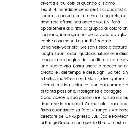
divertiti e più colti di quando ci siamo
seduti.«L'incredibile cena dei fisici quantistic
sontuoso pasto per la mente. Leggetelo, ne
rimarrete affascinati anche voi. E vi farà
appartenere di diritto al gruppo di coloro c
sognano, immaginano, descrivono e voglio
capire cosa sono i quanti!»Edoardo
Boncinelli«Gabriella Greison riesce a cattura
luoghi, suoni, odori, qualsiasi situazione desc
Leggere una pagina del suo libro è come vi
una nuova vita. Basta usare la macchina c
creato lei: del tempo e dei luoghi. Saliteci a
è bellissimo!»Desmond Morris, divulgatore
scientifico«Una scrittrice fuori dal comune, 
di tanta passione, intelligenza e coraggio.
Condividete la sua passione e la sua curios
rimarrete intrappolati. Come solo il racconto
fisica quantistica sa fare...»François Amirano
direttore del CNRS presso LULI, École Polyte
di Parigi«Greison con questo libro dimostra