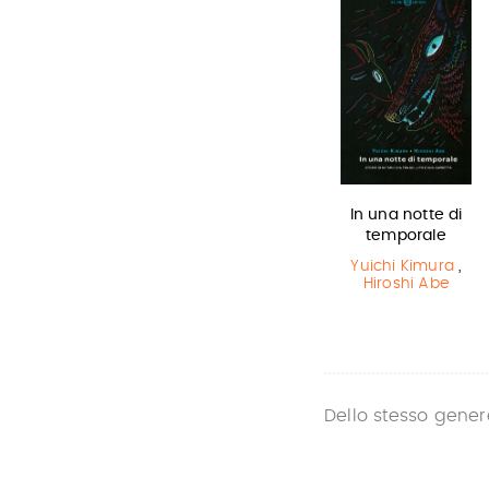
Miss strega
L'ultimo lupo
In una notte di
mannaro in
temporale
Eva Ibbotson
città
Yuichi Kimura
,
Hiroshi Abe
Guido Quarzo
Dello stesso gener