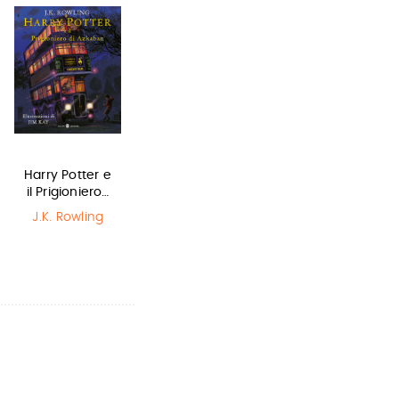
Harry Potter e
La bambina
Olga di carta -
il Prigioniero…
che salvò il…
Jum…
J.K. Rowling
Matt Haig
,
Elisabetta
Chris Mould
Gnone