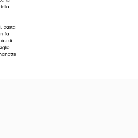
po la
della
i, basta
on fa
ire di
iglio
onanotte