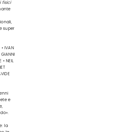
 fisici
nante
ionali,
le super
 • IVAN
 GIANNI
 • NEIL
NET
AVIDE
denni
iete e
e,
ndo».
e: la