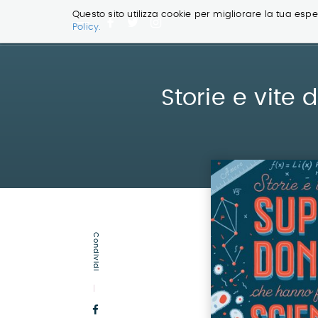
Questo sito utilizza cookie per migliorare la tua esper
Policy.
Salta
ai
contenuti.
|
Storie e vite
Salta
alla
navigazione
Condividi