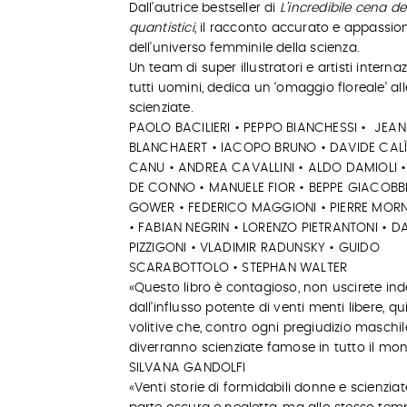
Dall’autrice bestseller di
L'incredibile cena dei
quantistici
, il racconto accurato e appassio
dell'universo femminile della scienza.
Un team di super illustratori e artisti internaz
tutti uomini, dedica un ‘omaggio floreale’ al
scienziate.
PAOLO BACILIERI • PEPPO BIANCHESSI • JEAN
BLANCHAERT • IACOPO BRUNO • DAVIDE CALÌ
CANU • ANDREA CAVALLINI • ALDO DAMIOLI •
DE CONNO • MANUELE FIOR • BEPPE GIACOBBE
GOWER • FEDERICO MAGGIONI • PIERRE MOR
• FABIAN NEGRIN • LORENZO PIETRANTONI • D
PIZZIGONI • VLADIMIR RADUNSKY • GUIDO
SCARABOTTOLO • STEPHAN WALTER
«Questo libro è contagioso, non uscirete in
dall’influsso potente di venti menti libere, qu
volitive che, contro ogni pregiudizio maschil
diverranno scienziate famose in tutto il mo
SILVANA GANDOLFI
«Venti storie di formidabili donne e scienziat