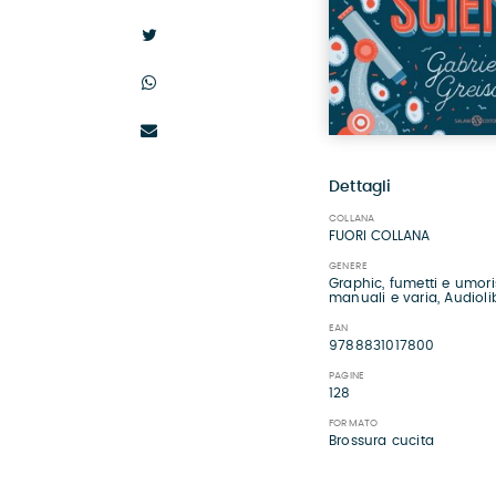
Dettagli
COLLANA
FUORI COLLANA
GENERE
Graphic, fumetti e umor
manuali e varia, Audiolib
EAN
9788831017800
PAGINE
128
FORMATO
Brossura cucita