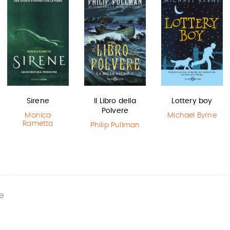
Sirene
Il Libro della
Lottery boy
Polvere
Monica
Michael Byrne
Rametta
Philip Pullman
e