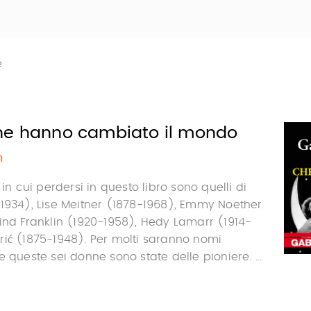
e
he hanno cambiato il mondo
n
 in cui perdersi in questo libro sono quelli di
-1934), Lise Meitner (1878-1968), Emmy Noether
ind Franklin (1920-1958), Hedy Lamarr (1914-
rić (1875-1948). Per molti saranno nomi
 queste sei donne sono state delle pioniere. ...