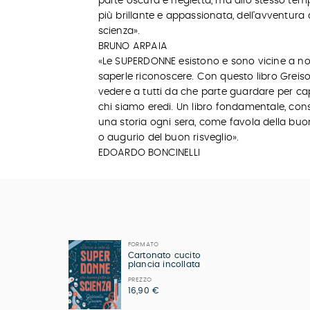
parte oscura e negletta, ma allo stesso tem
più brillante e appassionata, dell’avventura 
scienza».
BRUNO ARPAIA
«Le SUPERDONNE esistono e sono vicine a no
saperle riconoscere. Con questo libro Greis
vedere a tutti da che parte guardare per cap
chi siamo eredi. Un libro fondamentale, cons
una storia ogni sera, come favola della bu
o augurio del buon risveglio».
EDOARDO BONCINELLI
FORMATO
€
Cartonato cucito
plancia incollata
PREZZO
16,90 €