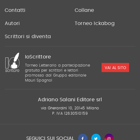
Contatti
Collane
Autori
Torneo Ickabog
Scrittori si diventa
IoScrittore
Torneo Letterario a partecipazione
VAI AL SITO
gratuita per scrittori e lettori
promosso dal Gruppo editoriale
Mauri Spagnol
Adriano Salani Editore srl
via Gherardini 10, 20145 Milano
P. IVA 12630510159
SEGUICI SUI SOCIAL