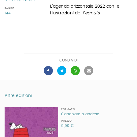
9791259570093
L'agenda orizzontale 2022 con le
PAGINE
illustrazioni dei
Peanuts
.
144
CONDIVIDI
Altre edizioni
FORMATO
Cartonato olandese
PREZZO
9,90 €