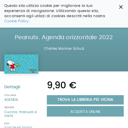
×
Questo sito utilizza cookie per migliorare la tua
esperienza di navigazione. Utilizzando questo sito,
acconsenti agli utilizzi di cookies descritti nella nostra
Salta
Cookie Policy.
ai
contenuti.
|
Peanuts. Agenda orizzontale 2022
Salta
alla
Charles Monroe Schulz
navigazione
9,90 €
Dettagli
COLLANA
TROVA LA LIBRERIA PIÙ VICINA
AGENDA
GENERE
ACQUISTA ONLINE
Cucina, manuali e
varia
EAN