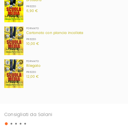
Brossura
PREZZO
6,90 €
FORMATO
Cartonato con plancia incollata
PREZZO
10,00 €
FORMATO
Rilegato
PREZZO
12,00 €
Consigliati da Salani