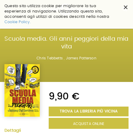
×
Questo sito utilizza cookie per migliorare la tua
esperienza di navigazione. Utilizzando questo sito,
acconsenti agli utilizzi di cookies descritti nella nostra
Salta
Cookie Policy.
ai
contenuti.
|
Scuola media. Gli anni peggiori della mia
Salta
vita
alla
navigazione
Chris Tebbetts
,
James Patterson
9,90 €
TROVA LA LIBRERIA PIÙ VICINA
ACQUISTA ONLINE
Dettagli