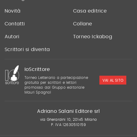
Novità
Casa editrice
Contatti
Collane
Autori
Torneo Ickabog
Scrittori si diventa
IoScrittore
Torneo Letterario a partecipazione
VAI AL SITO
gratuita per scrittori e lettori
promosso dal Gruppo editoriale
Mauri Spagnol
Adriano Salani Editore srl
via Gherardini 10, 20145 Milano
P. IVA 12630510159