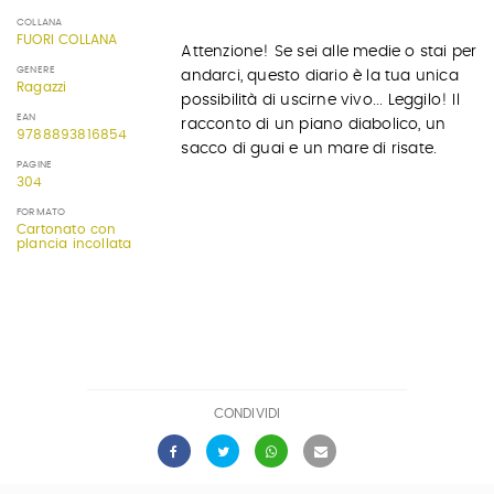
COLLANA
FUORI COLLANA
Attenzione! Se sei alle medie o stai per
GENERE
andarci, questo diario è la tua unica
Ragazzi
possibilità di uscirne vivo... Leggilo! Il
EAN
racconto di un piano diabolico, un
9788893816854
sacco di guai e un mare di risate.
PAGINE
304
FORMATO
Cartonato con
plancia incollata
CONDIVIDI