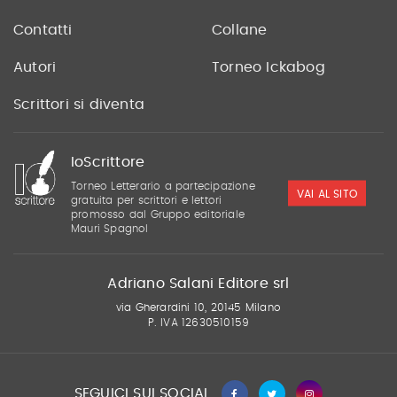
Contatti
Collane
Autori
Torneo Ickabog
Scrittori si diventa
IoScrittore
Torneo Letterario a partecipazione
VAI AL SITO
gratuita per scrittori e lettori
promosso dal Gruppo editoriale
Mauri Spagnol
Adriano Salani Editore srl
via Gherardini 10, 20145 Milano
P. IVA 12630510159
SEGUICI SUI SOCIAL