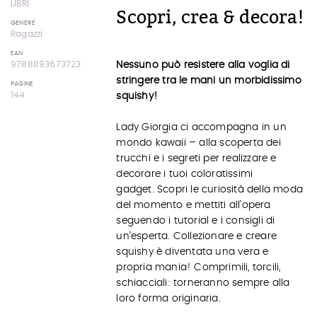
LIBRI
Scopri, crea & decora!
GENERE
Ragazzi
EAN
Nessuno può resistere alla voglia di
9788893673723
stringere tra le mani un morbidissimo
PAGINE
144
squishy!
Lady Giorgia ci accompagna in un
mondo kawaii – alla scoperta dei
trucchi e i segreti per realizzare e
decorare i tuoi coloratissimi
gadget. Scopri le curiosità della moda
del momento e mettiti all’opera
seguendo i tutorial e i consigli di
un’esperta. Collezionare e creare
squishy è diventata una vera e
propria mania! Comprimili, torcili,
schiacciali: torneranno sempre alla
loro forma originaria.