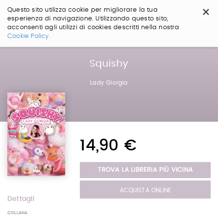
×
Questo sito utilizza cookie per migliorare la tua
esperienza di navigazione. Utilizzando questo sito,
acconsenti agli utilizzi di cookies descritti nella nostra
Salta
Cookie Policy.
ai
contenuti.
|
Squishy
Salta
alla
Lady Giorgia
navigazione
14,90 €
TROVA LA LIBRERIA PIÙ VICINA
ACQUISTA ONLINE
Dettagli
COLLANA