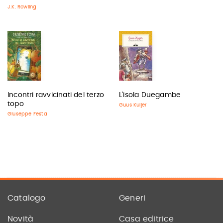
J.K. Rowling
Incontri ravvicinati del terzo
L’isola Duegambe
topo
Guus Kuijer
Giuseppe Festa
Catalogo
Generi
Novità
Casa editrice