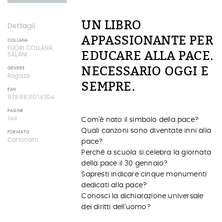
UN LIBRO
Dettagli
APPASSIONANTE PER
COLLANA
FUORI COLLANA
EDUCARE ALLA PACE.
SALANI
NECESSARIO OGGI E
GENERE
Ragazzi
SEMPRE.
EAN
9788831014304
PAGINE
144
Com’è nato il simbolo della pace?
Quali canzoni sono diventate inni alla
FORMATO
Cartonato
pace?
Perché a scuola si celebra la giornata
della pace il 30 gennaio?
Sapresti indicare cinque monumenti
dedicati alla pace?
Conosci la dichiarazione universale
dei diritti dell'uomo?