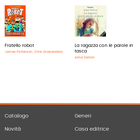
Fratello robot
La ragazza con le parole in
tasca
James Patterson
Chris Grabenstein
,
Anna Dalton
Catalogo
Generi
Novità
Casa editrice