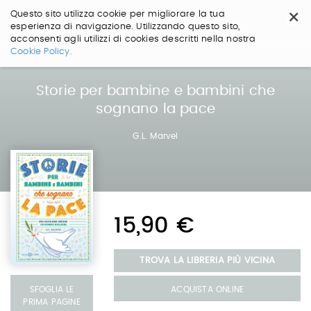
×
Questo sito utilizza cookie per migliorare la tua
esperienza di navigazione. Utilizzando questo sito,
acconsenti agli utilizzi di cookies descritti nella nostra
Salta
Cookie Policy.
ai
contenuti.
|
Storie per bambine e bambini che
Salta
sognano la pace
alla
navigazione
G.L. Marvel
15,90 €
TROVA LA LIBRERIA PIÙ VICINA
ACQUISTA ONLINE
SFOGLIA LE
PRIMA PAGINE