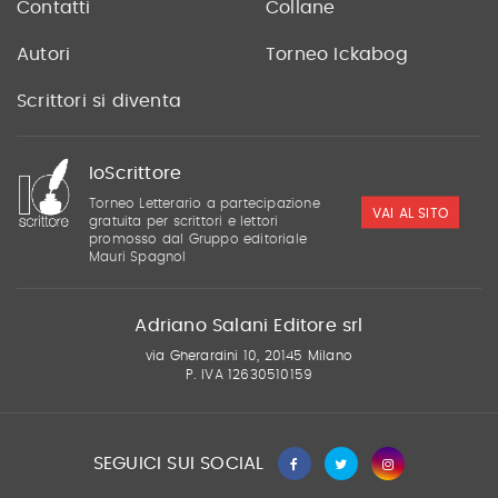
Contatti
Collane
Autori
Torneo Ickabog
Scrittori si diventa
IoScrittore
Torneo Letterario a partecipazione
VAI AL SITO
gratuita per scrittori e lettori
promosso dal Gruppo editoriale
Mauri Spagnol
Adriano Salani Editore srl
via Gherardini 10, 20145 Milano
P. IVA 12630510159
SEGUICI SUI SOCIAL