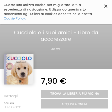
×
Questo sito utilizza cookie per migliorare la tua
esperienza di navigazione. Utilizzando questo sito,
acconsenti agli utilizzi di cookies descritti nella nostra
Salta
Cookie Policy.
ai
contenuti.
|
Cucciolo e i suoi amici - Libro da
Salta
accarezzare
alla
navigazione
Aa.Vv.
7,90 €
TROVA LA LIBRERIA PIÙ VICINA
Dettagli
COLLANA
ACQUISTA ONLINE
LIBRI GIOCO