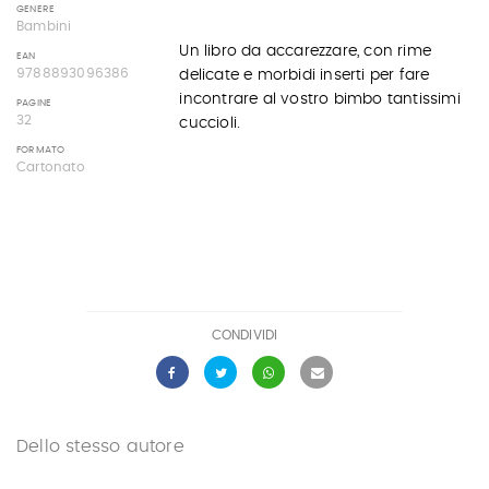
GENERE
Bambini
Un libro da accarezzare, con rime
EAN
9788893096386
delicate e morbidi inserti per fare
incontrare al vostro bimbo tantissimi
PAGINE
32
cuccioli.
FORMATO
Cartonato
CONDIVIDI
Dello stesso autore