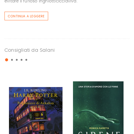
evitare il furioso Inghiotticicciaviva.
CONTINUA A LEGGERE
Consigliati da Salani