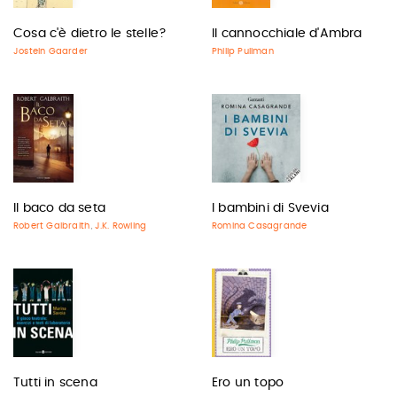
Cosa c'è dietro le stelle?
Il cannocchiale d'Ambra
Jostein Gaarder
Philip Pullman
Il baco da seta
I bambini di Svevia
Robert Galbraith
J.K. Rowling
Romina Casagrande
,
Tutti in scena
Ero un topo