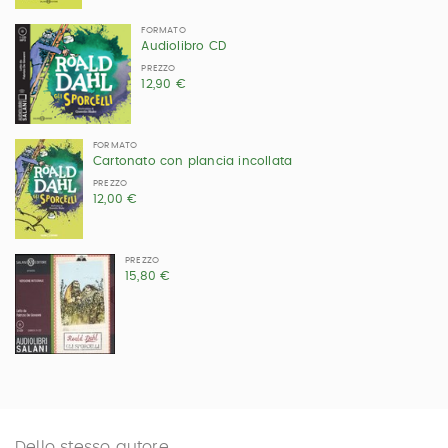
FORMATO
Audiolibro CD
PREZZO
12,90 €
FORMATO
Cartonato con plancia incollata
PREZZO
12,00 €
PREZZO
15,80 €
Dello stesso autore