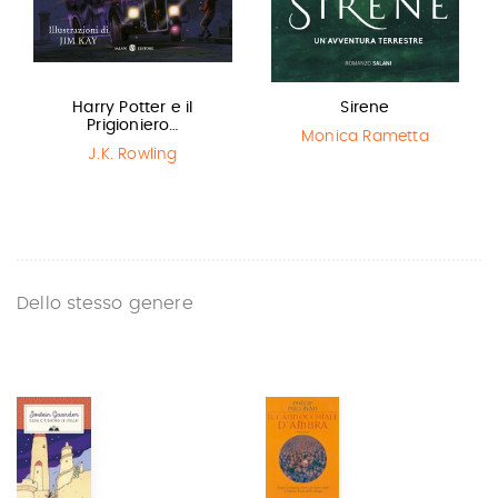
Harry Potter e il
Sirene
Prigioniero…
Monica Rametta
J.K. Rowling
Dello stesso genere