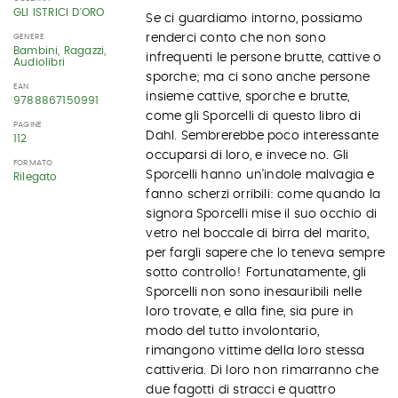
GLI ISTRICI D'ORO
Se ci guardiamo intorno, possiamo
renderci conto che non sono
GENERE
Bambini, Ragazzi,
infrequenti le persone brutte, cattive o
Audiolibri
sporche; ma ci sono anche persone
EAN
insieme cattive, sporche e brutte,
9788867150991
come gli Sporcelli di questo libro di
PAGINE
Dahl. Sembrerebbe poco interessante
112
occuparsi di loro, e invece no. Gli
FORMATO
Sporcelli hanno un’indole malvagia e
Rilegato
fanno scherzi orribili: come quando la
signora Sporcelli mise il suo occhio di
vetro nel boccale di birra del marito,
per fargli sapere che lo teneva sempre
sotto controllo! Fortunatamente, gli
Sporcelli non sono inesauribili nelle
loro trovate, e alla fine, sia pure in
modo del tutto involontario,
rimangono vittime della loro stessa
cattiveria. Di loro non rimarranno che
due fagotti di stracci e quattro