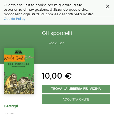
×
Questo sito utilizza cookie per migliorare la tua
esperienza di navigazione. Utilizzando questo sito,
acconsenti agli utilizzi di cookies descritti nella nostra
Salta
Cookie Policy.
ai
contenuti.
|
Gli sporcelli
Salta
alla
Roald Dahl
navigazione
10,00 €
TROVA LA LIBRERIA PIÙ VICINA
ACQUISTA ONLINE
Dettagli
COLLANA